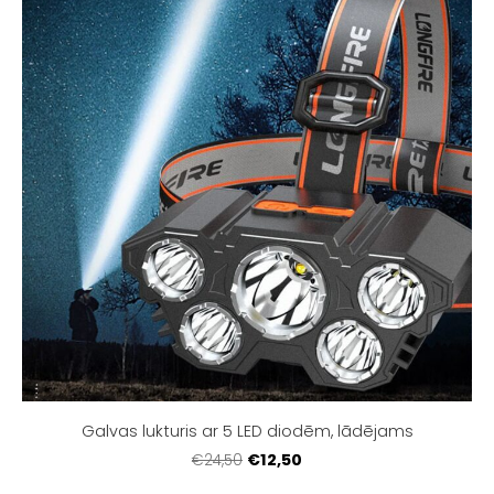
Galvas lukturis ar 5 LED diodēm, lādējams
€12,50
€24,50