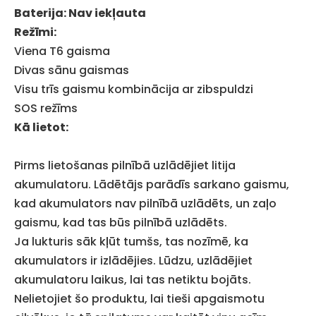
Baterija: Nav iekļauta
Režīmi:
Viena T6 gaisma
Divas sānu gaismas
Visu trīs gaismu kombinācija ar zibspuldzi
SOS režīms
Kā lietot:
Pirms lietošanas pilnībā uzlādējiet litija
akumulatoru. Lādētājs parādīs sarkano gaismu,
kad akumulators nav pilnībā uzlādēts, un zaļo
gaismu, kad tas būs pilnībā uzlādēts.
Ja lukturis sāk kļūt tumšs, tas nozīmē, ka
akumulators ir izlādējies. Lūdzu, uzlādējiet
akumulatoru laikus, lai tas netiktu bojāts.
Nelietojiet šo produktu, lai tieši apgaismotu