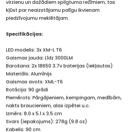
virzienu un dažādiem spilgtuma režīmiem, tas
kļūst par neaizstājamu palīgu ikvienam
piedzīvojumu meklētājam.
Specifikācijas:
LED modelis: 3x XM-L T6
Gaismas jauda: Līdz 3000LM
Barošana: 2x 18650 3.7v baterijas (iekļautas)
Materiāls: Alumīnijs
Gaismas avots: XML-T6
Rotācija: 90 grādi
Piemērots: Pārgājieniem, kempingam, medībām,
nakts braucieniem, alas izpētei u.c.
Izmērs: 8.0 x 5.1 x 3.5 cm
Svars (iepakojums): 278g (9.8 oz)
Kabelis: 90 cm