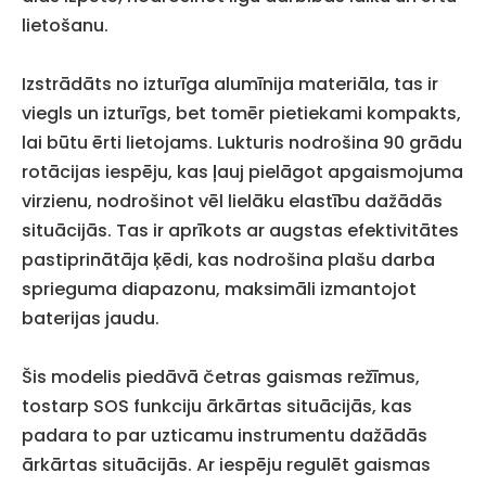
lietošanu.
Izstrādāts no izturīga alumīnija materiāla, tas ir
viegls un izturīgs, bet tomēr pietiekami kompakts,
lai būtu ērti lietojams. Lukturis nodrošina 90 grādu
rotācijas iespēju, kas ļauj pielāgot apgaismojuma
virzienu, nodrošinot vēl lielāku elastību dažādās
situācijās. Tas ir aprīkots ar augstas efektivitātes
pastiprinātāja ķēdi, kas nodrošina plašu darba
sprieguma diapazonu, maksimāli izmantojot
baterijas jaudu.
Šis modelis piedāvā četras gaismas režīmus,
tostarp SOS funkciju ārkārtas situācijās, kas
padara to par uzticamu instrumentu dažādās
ārkārtas situācijās. Ar iespēju regulēt gaismas