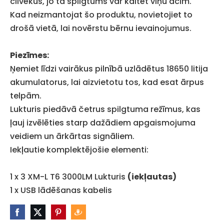
cilvēkus, jo tā spilgtums var kaitēt viņu acīm.
Kad neizmantojat šo produktu, novietojiet to
drošā vietā, lai novērstu bērnu ievainojumus.
Piezīmes:
Ņemiet līdzi vairākus pilnībā uzlādētus 18650 litija
akumulatorus, lai aizvietotu tos, kad esat ārpus
telpām.
Lukturis piedāvā četrus spilgtuma režīmus, kas
ļauj izvēlēties starp dažādiem apgaismojuma
veidiem un ārkārtas signāliem.
Iekļautie komplektējošie elementi:
1 x 3 XM-L T6 3000LM Lukturis
(iekļautas)
1 x USB lādēšanas kabelis