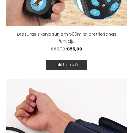
Dresūras siksna suņiem 500m ar pretriešanas
funkciju
€55,00
€65,00
Ielikt grozā