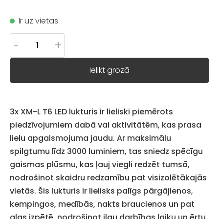
Ir uz vietas
-
+
Ielikt grozā
3x XM-L T6 LED lukturis ir lieliski piemērots
piedzīvojumiem dabā vai aktivitātēm, kas prasa
lielu apgaismojuma jaudu. Ar maksimālu
spilgtumu līdz 3000 luminiem, tas sniedz spēcīgu
gaismas plūsmu, kas ļauj viegli redzēt tumsā,
nodrošinot skaidru redzamību pat visizolētākajās
vietās. Šis lukturis ir lielisks palīgs pārgājienos,
kempingos, medībās, nakts braucienos un pat
alas izpētē, nodrošinot ilgu darbības laiku un ērtu