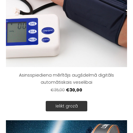
Asinsspiediena mērītājs augšdelmā digitāls
automātiskais veselibai
€30,00
€35,00
Ielikt grozā