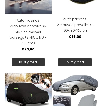
Auto pārsegs
Automašīnas
virsbūves pārvalks XL
virsbūves pārvalks AR
490x180x150 cm
MĪKSTO IEKŠPUSI,
€55,00
pārsegs (S, 415 x 170 x
150 cm)
€45,00
Ielikt grozā
Ielikt grozā