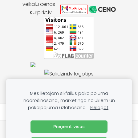
Mēs lietojam sīkfailus pakalpojuma
nodrošināšanai, mārketinga nolūkiem un
pakalpojuma uzlabošanai.
Pielāgot
★★★★★
Atsauksmes par mums Google
Pieņemt visus
📱 Telefons pasūtījumiem un informācijai:
28925696