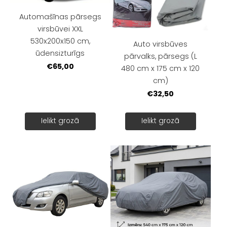
Automašīnas pārsegs
virsbūvei XXL
530x200x150 cm,
Auto virsbūves
ūdensizturīgs
pārvalks, pārsegs (L
€65,00
480 cm x 175 cm x 120
cm)
€32,50
Ielikt grozā
Ielikt grozā