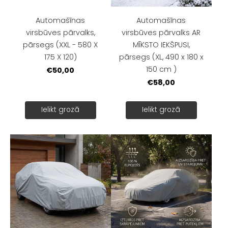
Automašīnas
Automašīnas
virsbūves pārvalks,
virsbūves pārvalks AR
pārsegs (XXL - 580 X
MĪKSTO IEKŠPUSI,
175 X 120)
pārsegs (XL, 490 x 180 x
150 cm )
€50,00
€58,00
Ielikt grozā
Ielikt grozā