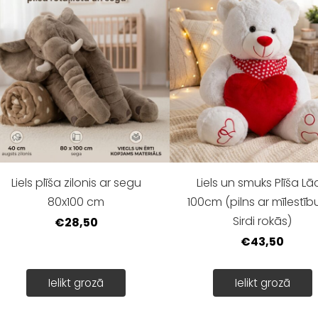
Liels plīša zilonis ar segu
Liels un smuks Plīša Lā
80x100 cm
100cm (pilns ar mīlestīb
Sirdi rokās)
€28,50
€43,50
Ielikt grozā
Ielikt grozā