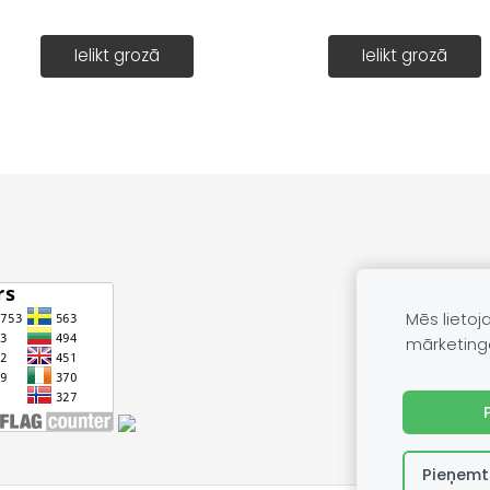
Ielikt grozā
Ielikt grozā
Mēs lietoj
mārketing
Pieņemt