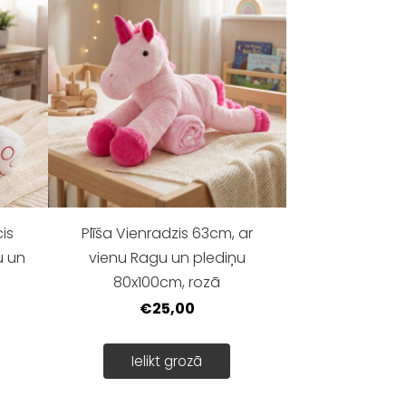
cis
Plīša Vienradzis 63cm, ar
u un
vienu Ragu un plediņu
80x100cm, rozā
€25,00
Ielikt grozā