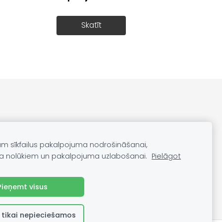
Skatīt
am sīkfailus pakalpojuma nodrošināšanai,
a nolūkiem un pakalpojuma uzlabošanai.
Pielāgot
Pieņemt visus
 tikai nepieciešamos