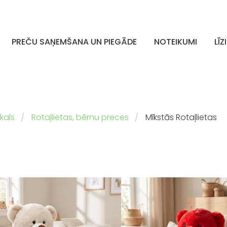
PREČU SAŅEMŠANA UN PIEGĀDE
NOTEIKUMI
LĪZ
kals
Rotaļlietas, bērnu preces
Mīkstās Rotaļlietas