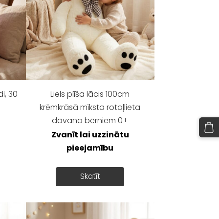
di, 30
Liels plīša lācis 100cm
krēmkrāsā mīksta rotaļlieta
dāvana bērniem 0+
Zvanīt lai uzzinātu
pieejamību
Skatīt