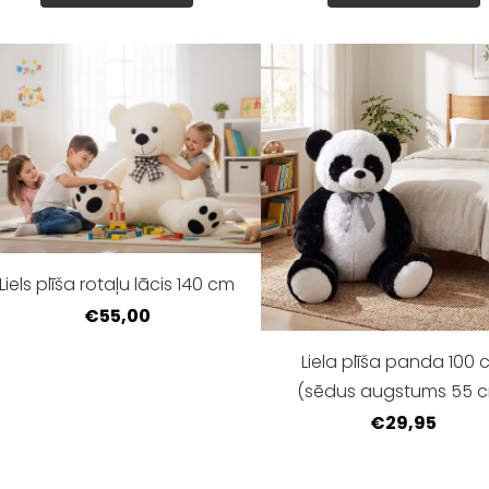
Liels plīša rotaļu lācis 140 cm
€55,00
Liela plīša panda 100
(sēdus augstums 55 
€29,95