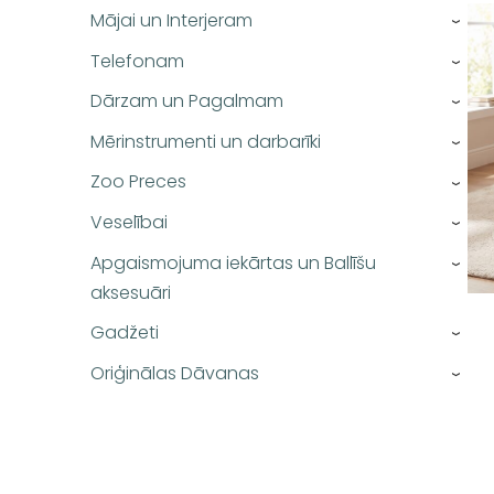
Mājai un Interjeram
›
Telefonam
›
Dārzam un Pagalmam
›
Mērinstrumenti un darbarīki
›
Zoo Preces
›
Veselībai
›
Apgaismojuma iekārtas un Ballīšu
›
aksesuāri
Gadžeti
›
Oriģinālas Dāvanas
›