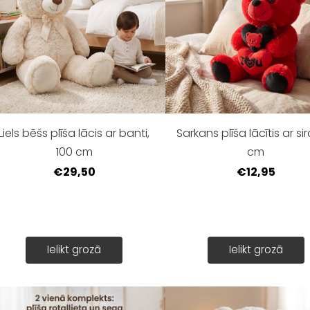
Liels bēšs plīša lācis ar banti,
Sarkans plīša lācītis ar sir
100 cm
cm
€29,50
€12,95
Ielikt grozā
Ielikt grozā