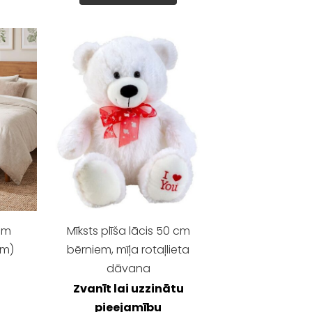
 cm
Mīksts plīša lācis 50 cm
cm)
bērniem, mīļa rotaļlieta
dāvana
Zvanīt lai uzzinātu
pieejamību