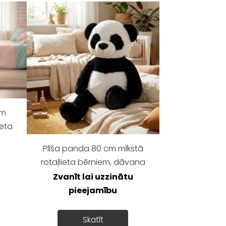
cm
ieta
Plīša panda 80 cm mīkstā
u
rotaļlieta bērniem, dāvana
Zvanīt lai uzzinātu
pieejamību
Skatīt