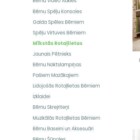
Bērnu Video Aukles
Bērnu Spēļu Konsoles
Galda Spēles Bērniem
Spēļu Virtuves Bērniem
Mīkstās Rotaļlietas
Jaunais Pētnieks
Bērnu Naktslampiņas
Pašiem Mazākajiem
Lidojošās Rotaļlietas Bērniem
Izklaidei
Bērnu Skrejriteņi
Muzikālās Rotaļlietas Bērniem
Bērnu Baseini un Aksesuāri
Bērnu Šūpoles