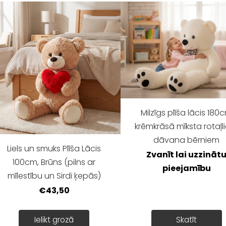
Milzīgs plīša lācis 180
krēmkrāsā mīksta rotaļl
dāvana bērniem
Liels un smuks Plīša Lācis
Zvanīt lai uzzināt
100cm, Brūns (pilns ar
pieejamību
mīlestību un Sirdi ķepās)
€43,50
Ielikt grozā
Skatīt