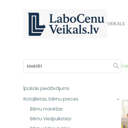
VEIKALS
Vei
Īpašais piedāvājums
Rotaļlietas, bērnu preces
›
Bērnu manēžas
Bērnu Viedpulksteņi