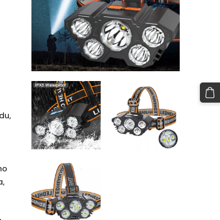
du,
mo
a,