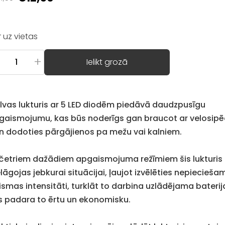
Ir uz vietas
+
Ielikt grozā
lvas lukturis ar 5 LED diodēm piedāvā daudzpusīgu
gaismojumu, kas būs noderīgs gan braucot ar velosipē
n dodoties pārgājienos pa mežu vai kalniem.
 četriem dažādiem apgaismojuma režīmiem šis lukturis
lāgojas jebkurai situācijai, ļaujot izvēlēties nepiecieša
ismas intensitāti, turklāt to darbina uzlādējama baterij
s padara to ērtu un ekonomisku.