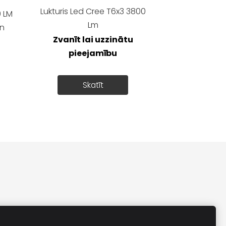
Lukturis Led Cree T6x3 3800
0 LM
Lm
un
Zvanīt lai uzzinātu
pieejamību
Skatīt