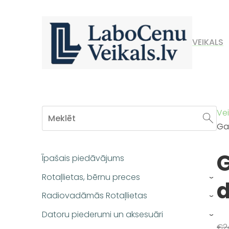
VEIKALS
Vei
Gal
G
Īpašais piedāvājums
Rotaļlietas, bērnu preces
d
›
Radiovadāmās Rotaļlietas
›
Datoru piederumi un aksesuāri
›
€2