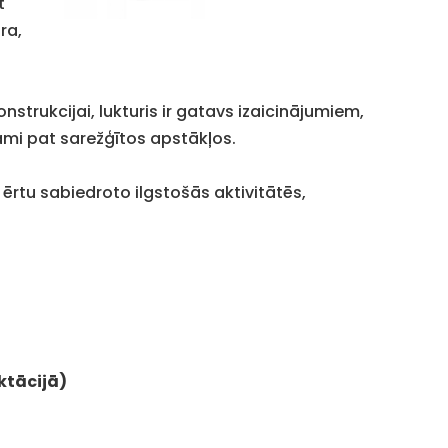
t
ra,
strukcijai, lukturis ir gatavs izaicinājumiem,
cami pat sarežģītos apstākļos.
ērtu sabiedroto ilgstošās aktivitātēs,
ktācijā)