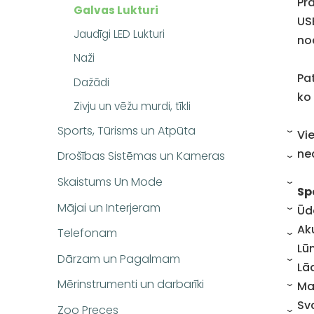
Pra
Galvas Lukturi
US
Jaudīgi LED Lukturi
no
Naži
Pa
Dažādi
ko
Zivju un vēžu murdi, tīkli
Sports, Tūrisms un Atpūta
Vi
›
ne
Drošības Sistēmas un Kameras
›
Skaistums Un Mode
›
Sp
Mājai un Interjeram
Ūd
›
Ak
Telefonam
›
Lū
Dārzam un Pagalmam
›
Lā
Mērinstrumenti un darbarīki
Ma
›
Sva
Zoo Preces
›