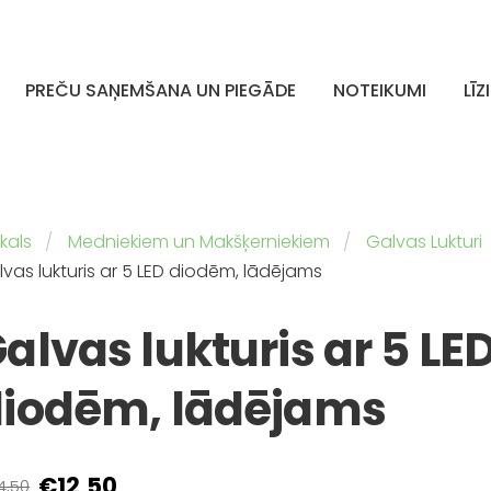
PREČU SAŅEMŠANA UN PIEGĀDE
NOTEIKUMI
LĪZ
kals
Medniekiem un Makšķerniekiem
Galvas Lukturi
vas lukturis ar 5 LED diodēm, lādējams
alvas lukturis ar 5 LE
iodēm, lādējams
€12,50
4,50