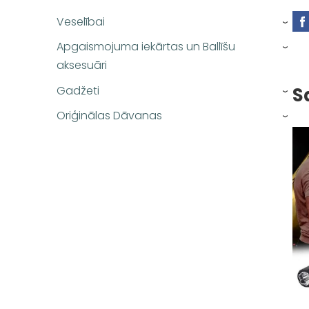
Veselībai
›
Apgaismojuma iekārtas un Ballīšu
›
aksesuāri
Gadžeti
S
›
Oriģinālas Dāvanas
›