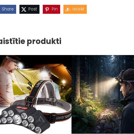
Share
Post
Pin
Ieteikt
aistītie produkti