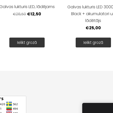
Galvas lukturis LED, lādējams
Galvas lukturis LED 300
Black + akumulatori 
€12,50
€28,50
lādētājs
€25,00
Ielikt grozā
Ielikt grozā