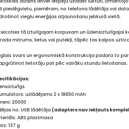
ktiskais dizains ietver iespēju uzlādēt lukturi, izmantojo
B pieslēgvietu, piemēram, no telefona lādētāja vai dato
drošinot vieglu enerģijas atjaunošanu jebkurā vietā.
teicoties tā izturīgajam korpusam un ūdensizturīgajai kon
 rada mitrums, lietus vai putekļi, tāpēc tas kalpos uzti
eglais svars un ergonomiskā konstrukcija padara to par 
apgrūtinot lietotāju pat pēc vairāku stundu lietošanas.
ecifikācijas:
ensizturīgs
umulators: uzlādējams 2 x 18650 mAh
meni: 20000
dējas no: USB lādētāja
(adapters nav iekļauts komple
teriāls: ABS plastmasa
rs: 137 g