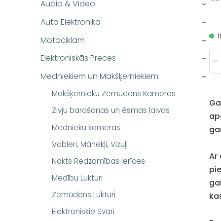
Audio & Video
›
Auto Elektronika
›
Motociklam
›
Elektroniskās Preces
-
›
Medniekiem un Makšķerniekiem
›
Makšķernieku Zemūdens Kameras
Ga
Zivju barošanas un ēsmas laivas
ap
Mednieku kameras
ga
Vobleri, Mānekļi, Vizuļi
Ar
Nakts Redzamības Ierīces
pie
Medību Lukturi
ga
Zemūdens Lukturi
ka
Elektroniskie Svari