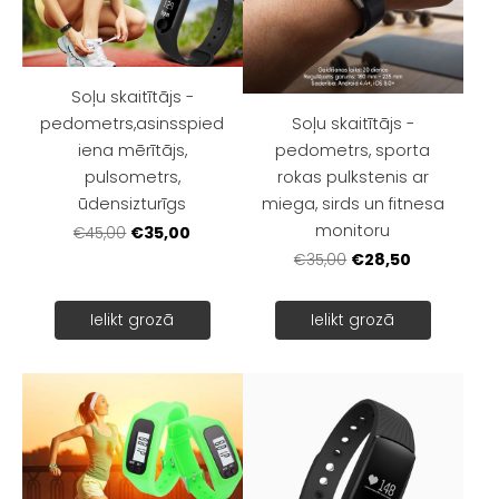
Soļu skaitītājs -
pedometrs,asinsspied
Soļu skaitītājs -
iena mērītājs,
pedometrs, sporta
pulsometrs,
rokas pulkstenis ar
ūdensizturīgs
miega, sirds un fitnesa
monitoru
€35,00
€45,00
€28,50
€35,00
Ielikt grozā
Ielikt grozā