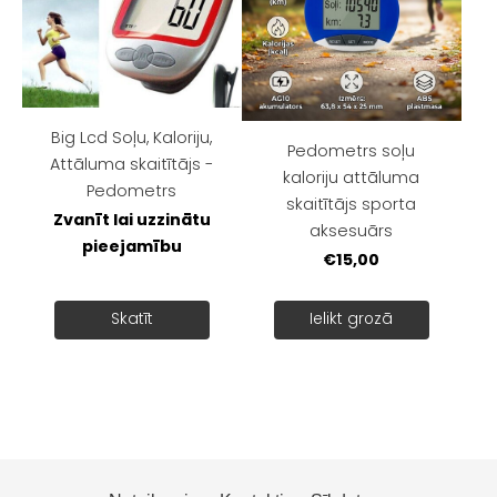
Big Lcd Soļu, Kaloriju,
Pedometrs soļu
Attāluma skaitītājs -
kaloriju attāluma
Pedometrs
skaitītājs sporta
Zvanīt lai uzzinātu
aksesuārs
pieejamību
€15,00
Skatīt
Ielikt grozā