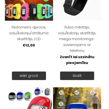
Pedometrs aproce,
Pulsa mērītājs,
soļu/kaloriju/attāluma
soļu/kaloriju skaitītājs,
skaitītājs, LCD
miega monitorings-
savienojams ar
€12,00
telefonu
Zvanīt lai uzzinātu
pieejamību
Ielikt grozā
Skatīt