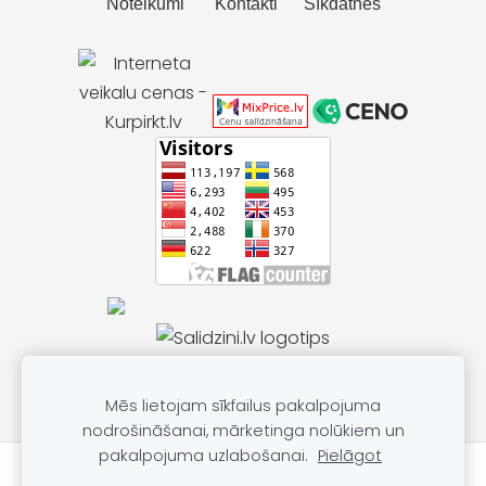
Noteikumi
Kontakti
Sīkdatnes
Mēs lietojam sīkfailus pakalpojuma
nodrošināšanai, mārketinga nolūkiem un
pakalpojuma uzlabošanai.
Pielāgot
★★★★★
Atsauksmes par mums Google