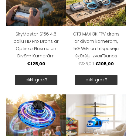
SkyMaster S156 4.5
GT3 MAX 8K FPV drons
collu HD Pro Drons ar
ar divām kamerām,
Optisko Plūsmu un
5G WiFi un trīspusēju
Divām Kamerām
šķēršļu izvairīšanos
€125,00
€105,00
€135,00
Ielikt grozā
Ielikt grozā