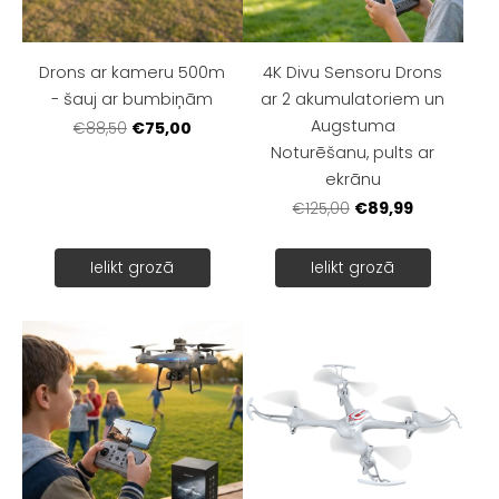
Drons ar kameru 500m
4K Divu Sensoru Drons
- šauj ar bumbiņām
ar 2 akumulatoriem un
Augstuma
€75,00
€88,50
Noturēšanu, pults ar
ekrānu
€89,99
€125,00
Ielikt grozā
Ielikt grozā