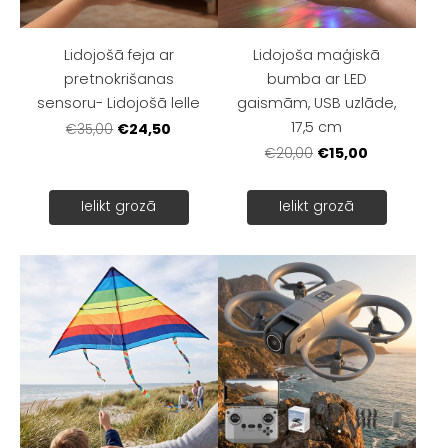
Lidojošā feja ar
Lidojoša maģiskā
pretnokrišanas
bumba ar LED
sensoru- Lidojošā lelle
gaismām, USB uzlāde,
17,5 cm
€24,50
€35,00
€15,00
€20,00
Ielikt grozā
Ielikt grozā