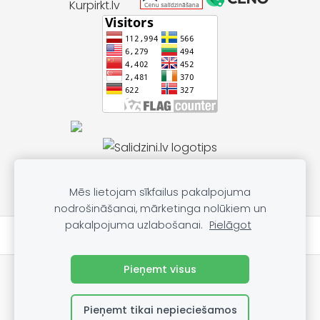
Mēs lietojam sīkfailus pakalpojuma
nodrošināšanai, mārketinga nolūkiem un
pakalpojuma uzlabošanai.
Pielāgot
★★★★★
Atsauksmes par mums Google
Pieņemt visus
📱 Telefons pasūtījumiem un informācijai:
28925696
✉️ E-pasts:
labocenuveikals@inbox.lv
Pieņemt tikai nepieciešamos