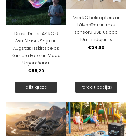
Mini RC helikopters ar
tālvadību un roku
sensoru USB uzlāde
Drošs Drons 4K RC 6
10min lidojums
Asu Stabilizāciju un
€24,90
Augstas Izšķirtspējas
Kameru Foto un Video
Uzņemšanai
€58,20
Ielikt grozā
Parādīt opcijas