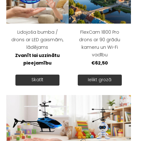
Lidojoša bumba /
FlexCam 1800 Pro
drons ar LED gaismām,
drons ar 90 grādu
lādējams
kameru un Wi-Fi
vadību
Zvanīt lai uzzinātu
pieejamību
€62,50
Skatīt
Ielikt grozā