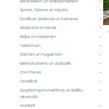
Medniekiem un Makšķerniekiem
›
Sports, Tūrisms un Atpūta
›
Drošības Sistēmas un Kameras
›
Skaistums Un Mode
›
Mājai un Interjeram
›
Telefonam
›
Dārzam un Pagalmam
›
Mērinstrumenti un darbarīki
›
Zoo Preces
›
Veselībai
›
Apgaismojuma iekārtas un Ballīšu
›
aksesuāri
Gadžeti
›