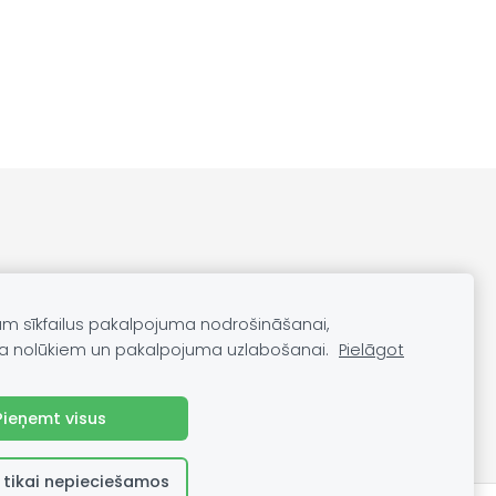
am sīkfailus pakalpojuma nodrošināšanai,
a nolūkiem un pakalpojuma uzlabošanai.
Pielāgot
Pieņemt visus
 tikai nepieciešamos