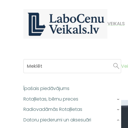
VEIKALS
Vei
Īpašais piedāvājums
Rotaļlietas, bērnu preces
›
Radiovadāmās Rotaļlietas
›
Datoru piederumi un aksesuāri
›