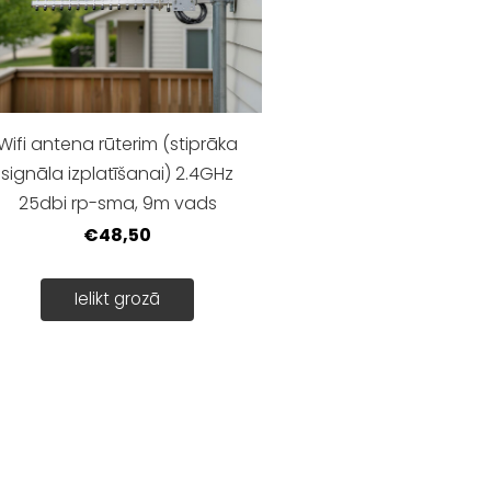
Wifi antena rūterim (stiprāka
signāla izplatīšanai) 2.4GHz
25dbi rp-sma, 9m vads
€48,50
Ielikt grozā