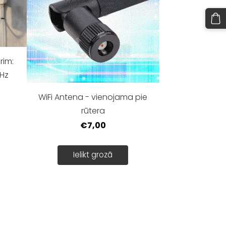
rim:
GHz
WiFi Antena - vienojama pie
u
rūtera
€7,00
Ielikt grozā