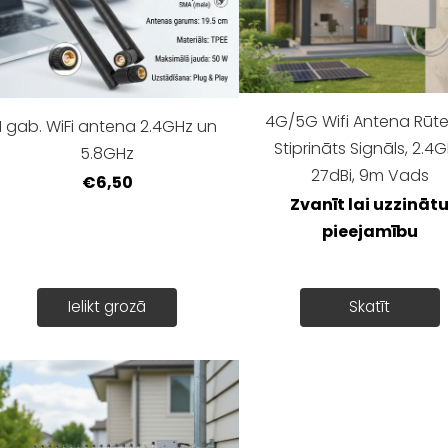
4G/5G Wifi Antena Rūte
1 gab. WiFi antena 2.4GHz un
Stiprināts Signāls, 2.4
5.8GHz
27dBi, 9m Vads
€6,50
Zvanīt lai uzzināt
pieejamību
Ielikt grozā
Skatīt