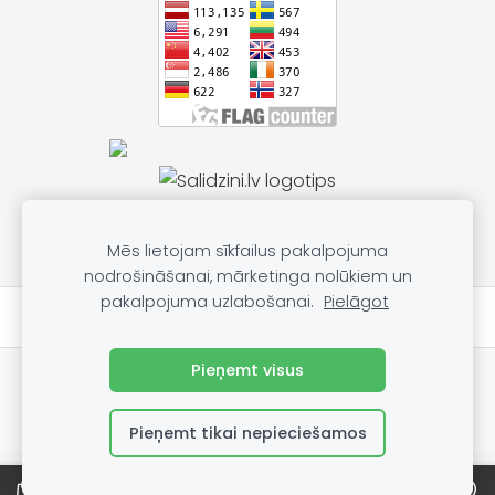
Mēs lietojam sīkfailus pakalpojuma
nodrošināšanai, mārketinga nolūkiem un
pakalpojuma uzlabošanai.
Pielāgot
★★★★★
Atsauksmes par mums Google
Pieņemt visus
📱 Telefons pasūtījumiem un informācijai:
28925696
✉️ E-pasts:
labocenuveikals@inbox.lv
Pieņemt tikai nepieciešamos