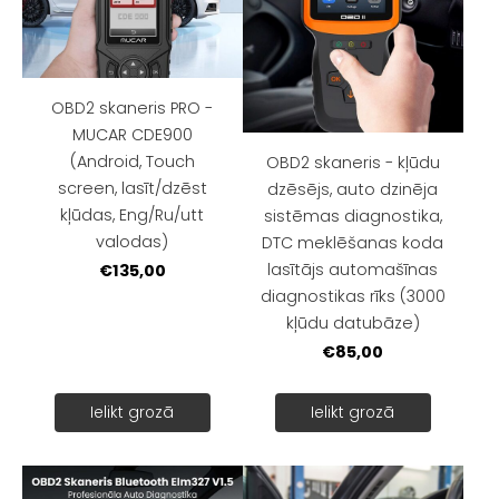
OBD2 skaneris PRO -
MUCAR CDE900
(Android, Touch
OBD2 skaneris - kļūdu
screen, lasīt/dzēst
dzēsējs, auto dzinēja
kļūdas, Eng/Ru/utt
sistēmas diagnostika,
valodas)
DTC meklēšanas koda
lasītājs automašīnas
€135,00
diagnostikas rīks (3000
kļūdu datubāze)
€85,00
Ielikt grozā
Ielikt grozā