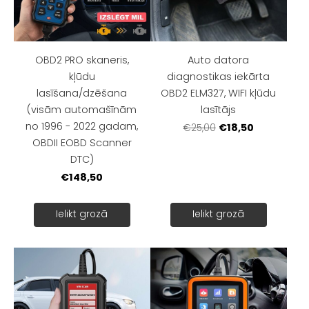
OBD2 PRO skaneris,
Auto datora
kļūdu
diagnostikas iekārta
lasīšana/dzēšana
OBD2 ELM327, WIFI kļūdu
(visām automašīnām
lasītājs
no 1996 - 2022 gadam,
€18,50
€25,00
OBDII EOBD Scanner
DTC)
€148,50
Ielikt grozā
Ielikt grozā