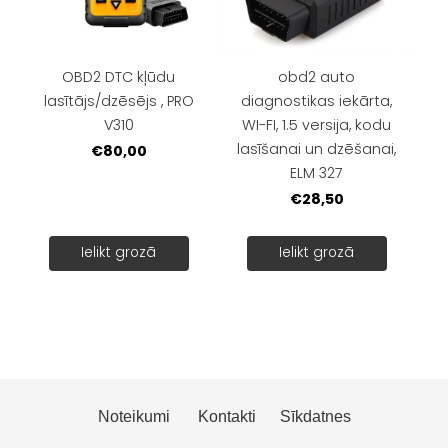
OBD2 DTC kļūdu
obd2 auto
lasītājs/dzēsējs , PRO
diagnostikas iekārta,
V310
WI-FI, 1.5 versija, kodu
lasīšanai un dzēšanai,
€80,00
ELM 327
€28,50
Ielikt grozā
Ielikt grozā
Noteikumi
Kontakti
Sīkdatnes