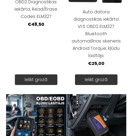
OBD2 Diagnostikas
Iekārta, Read/Erase
Auto datora
Codes ELM327
diagnostikas iekārta
€48,50
V1.5 OBD2 ELM327
Bluetooth
automašīnas skeneris
Android Torque, kļūdu
lasītājs
€25,00
Ielikt grozā
Ielikt grozā