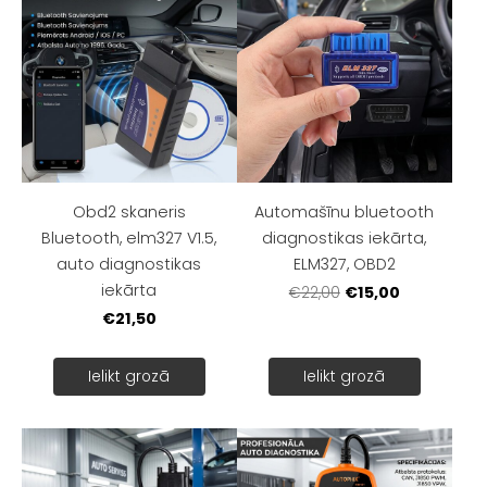
Obd2 skaneris
Automašīnu bluetooth
Bluetooth, elm327 V1.5,
diagnostikas iekārta,
auto diagnostikas
ELM327, OBD2
iekārta
€15,00
€22,00
€21,50
Ielikt grozā
Ielikt grozā