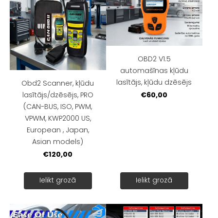
OBD2 V1.5
automašīnas kļūdu
lasītājs, kļūdu dzēsējs
Obd2 Scanner, kļūdu
€60,00
lasītājs/dzēsējs, PRO
(CAN-BUS, ISO, PWM,
VPWM, KWP2000 US,
European , Japan,
Asian models)
€120,00
Ielikt grozā
Ielikt grozā