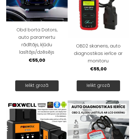
Obd borta Dators,
auto paramertu
rādītājs, kļūdu
OBD2 skaneris, auto
lasītājs/dzēsējs
diagnostikas ierīce ar
€55,00
monitoru
€55,00
Ielikt grozā
Ielikt grozā