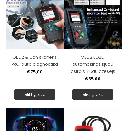
OBD2 & Can skaneris
OBD2 EOBD
PRO, auto diagnostika
automašīnas kļūdu
lasītājs, kļūdu dzēsējs
€75,00
€65,00
Ielikt grozā
Ielikt grozā