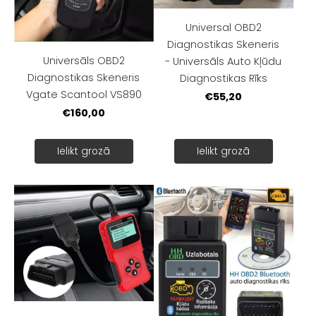
Universal OBD2
Diagnostikas Skeneris
Universāls OBD2
- Universāls Auto Kļūdu
Diagnostikas Skeneris
Diagnostikas Rīks
Vgate Scantool VS890
€55,20
€160,00
Ielikt grozā
Ielikt grozā