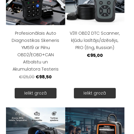
Profesionālais Auto
V311 OBD2 DTC Scanner,
Diagnostikas Skeneris
kļūdu lasītājs/dzēsējs,
YM519 ar Pilnu
PRO (Eng, Russian)
OBD2/EOBD+CAN
€95,00
Atbalstu un
Akumulatora Testeris
€98,50
€125,00
Ielikt grozā
Ielikt grozā