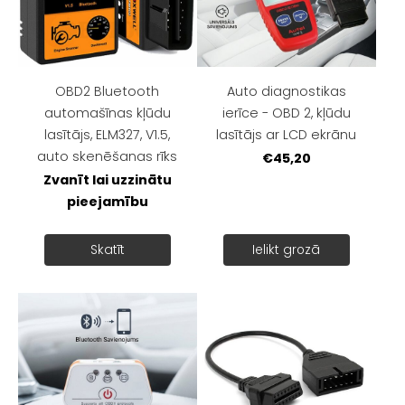
OBD2 Bluetooth
Auto diagnostikas
automašīnas kļūdu
ierīce - OBD 2, kļūdu
lasītājs, ELM327, V1.5,
lasītājs ar LCD ekrānu
auto skenēšanas rīks
€45,20
Zvanīt lai uzzinātu
pieejamību
Skatīt
Ielikt grozā