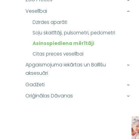
Veselībai
›
Dzirdes aparāti
Soļu skaitītāji, pulsometri, pedometri
Asinsspiediena mērītāji
Citas preces veselībai
Apgaismojuma iekārtas un Ballīšu
›
aksesuāri
Gadžeti
›
Oriģinālas Dāvanas
›