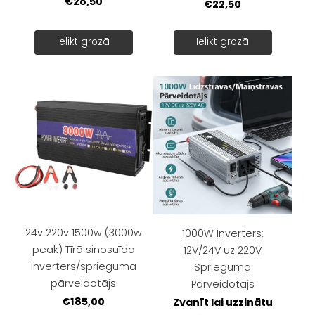
€28,50
€22,50
Ielikt grozā
Ielikt grozā
24v 220v 1500w (3000w
1000W Inverters:
peak) Tīrā sinosuīda
12V/24V uz 220V
inverters/sprieguma
Sprieguma
pārveidotājs
Pārveidotājs
€185,00
Zvanīt lai uzzinātu