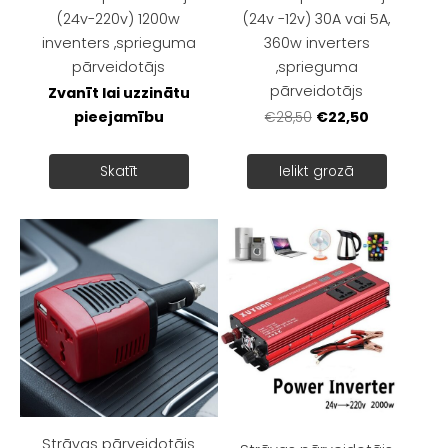
(24v-220v) 1200w
(24v -12v) 30A vai 5A,
inventers ,sprieguma
360w inverters
pārveidotājs
,sprieguma
pārveidotājs
Zvanīt lai uzzinātu
pieejamību
€22,50
€28,50
Skatīt
Ielikt grozā
Strāvas pārveidotājs