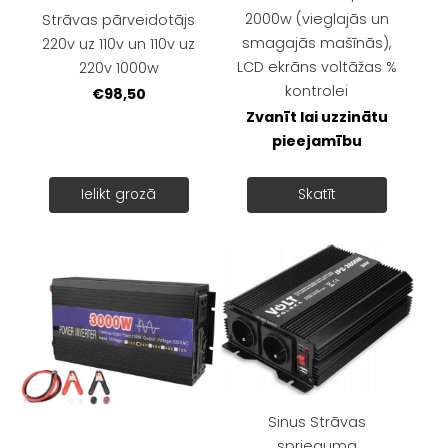
2000w (vieglajās un
Strāvas pārveidotājs
smagajās mašīnās),
220v uz 110v un 110v uz
LCD ekrāns voltāžas %
220v 1000w
kontrolei
€98,50
Zvanīt lai uzzinātu
pieejamību
Ielikt grozā
Skatīt
Sinus Strāvas
sprieguma