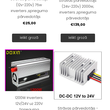
Strāvas pārveidotājs
(12v-220v) 75w
(24v-220v) 2000w,
inverters ,sprieguma
inverters ,sprieguma
pārveidotājs
pārveidotājs
€25,00
€135,00
Ielikt grozā
Ielikt grozā
1200W Inverters:
12V/24V uz 220V
Strāvas pārveidotājs -
Sprieguma