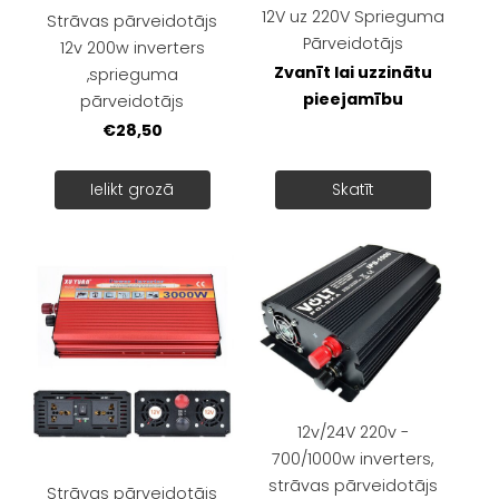
12V uz 220V Sprieguma
Strāvas pārveidotājs
Pārveidotājs
12v 200w inverters
Zvanīt lai uzzinātu
,sprieguma
pieejamību
pārveidotājs
€28,50
Ielikt grozā
Skatīt
12v/24V 220v -
700/1000w inverters,
strāvas pārveidotājs
Strāvas pārveidotājs