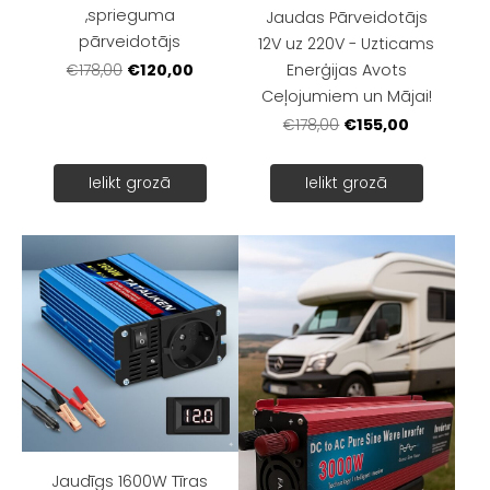
,sprieguma
Jaudas Pārveidotājs
pārveidotājs
12V uz 220V - Uzticams
€120,00
Enerģijas Avots
€178,00
Ceļojumiem un Mājai!
€155,00
€178,00
Ielikt grozā
Ielikt grozā
Jaudīgs 1600W Tīras