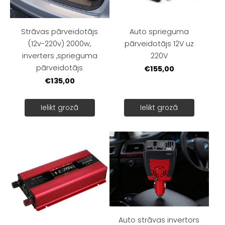
Strāvas pārveidotājs
Auto sprieguma
(12v-220v) 2000w,
pārveidotājs 12V uz
inverters ,sprieguma
220V
pārveidotājs
€155,00
€135,00
Ielikt grozā
Ielikt grozā
Auto strāvas invertors