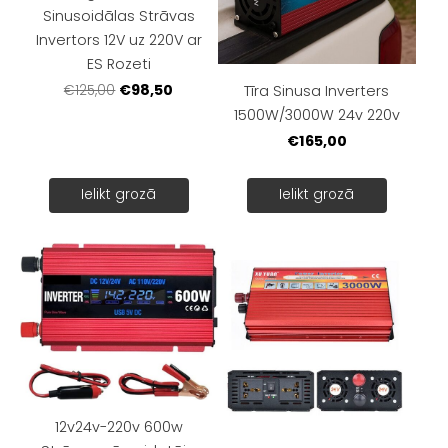
Sinusoidālas Strāvas
Invertors 12V uz 220V ar
ES Rozeti
€98,50
Tīra Sinusa Inverters
€125,00
1500W/3000W 24v 220v
€165,00
Ielikt grozā
Ielikt grozā
12v24v-220v 600w