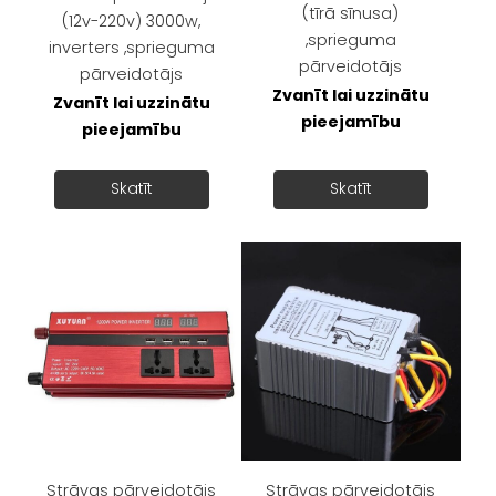
(tīrā sīnusa)
(12v-220v) 3000w,
,sprieguma
inverters ,sprieguma
pārveidotājs
pārveidotājs
Zvanīt lai uzzinātu
Zvanīt lai uzzinātu
pieejamību
pieejamību
Skatīt
Skatīt
Strāvas pārveidotājs
Strāvas pārveidotājs