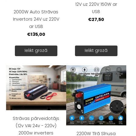
12V uz 220V 150W ar
USB
2000W Auto Strāvas
Invertors 24V uz 220V
€27,50
ar USB
€135,00
Ielikt grozā
Ielikt grozā
Strāvas pārveidotājs
(12v VAI 24v - 220v)
2000w inverters
2200W Tīrā Sīnusa