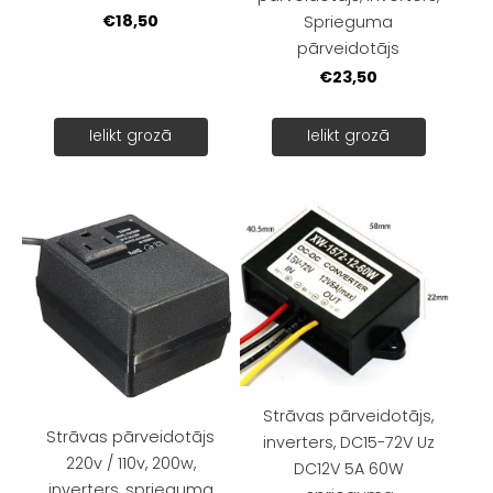
€18,50
Sprieguma
pārveidotājs
€23,50
Ielikt grozā
Ielikt grozā
Strāvas pārveidotājs,
Strāvas pārveidotājs
inverters, DC15-72V Uz
220v / 110v, 200w,
DC12V 5A 60W
inverters ,sprieguma