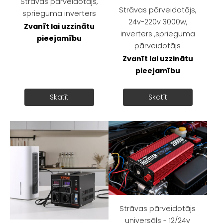
Strāvas pārveidotājs,
Strāvas pārveidotājs,
sprieguma inverters
24v-220v 3000w,
Zvanīt lai uzzinātu
inverters ,sprieguma
pieejamību
pārveidotājs
Zvanīt lai uzzinātu
pieejamību
Skatīt
Skatīt
Strāvas pārveidotājs
universāls - 12/24v