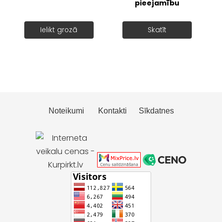
pieejamību
Ielikt grozā
Skatīt
Noteikumi
Kontakti
Sīkdatnes