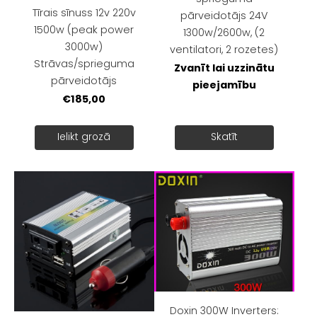
Tīrais sīnuss 12v 220v
pārveidotājs 24V
1500w (peak power
1300w/2600w, (2
3000w)
ventilatori, 2 rozetes)
Strāvas/sprieguma
Zvanīt lai uzzinātu
pārveidotājs
pieejamību
€185,00
Ielikt grozā
Skatīt
Doxin 300W Inverters: