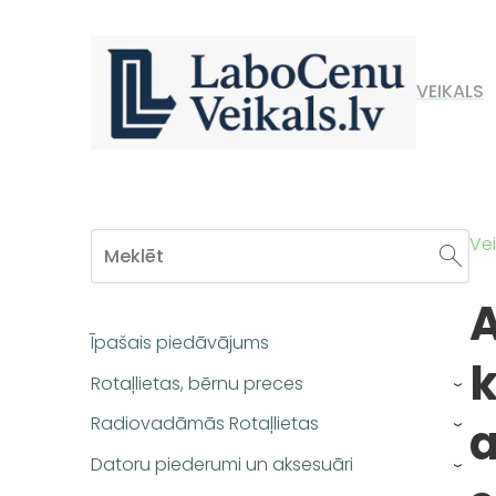
VEIKALS
Vei
Īpašais piedāvājums
k
Rotaļlietas, bērnu preces
›
a
Radiovadāmās Rotaļlietas
›
Datoru piederumi un aksesuāri
›