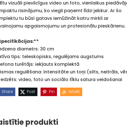
ītu vizuāli pievilcīgus video un foto, vienlaikus piedāvāj
mpaktu risinājumu, ko viegli paņemt līdzi jebkur. Ar šo
mplektu tu būsi gatavs iemūžināt katru mirkli ar
vainojamu apgaismojumu un profesionālu pieskārienu.
Specifikācijas:**
edzena diametrs: 30 cm
atīva tips: teleskopisks, regulējams augstums
lefona turētājs: iekļauts komplektā
smas regulēšana: intensitāte un toņi (silts, neitrāls, vē
redzēts: video, foto un sociālo tīklu satura veidošanai
Share
Post
Pin
Ieteikt
aistītie produkti