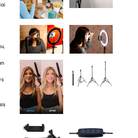
lai
u,
an
rs
ais