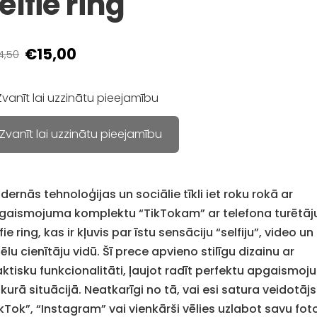
elfie ring
€15,00
4,50
Zvanīt lai uzzinātu pieejamību
Zvanīt lai uzzinātu pieejamību
ernās tehnoloģijas un sociālie tīkli iet roku rokā ar
gaismojuma komplektu “TikTokam” ar telefona turētāj
fie ring, kas ir kļuvis par īstu sensāciju “selfiju”, video un
ēlu cienītāju vidū. Šī prece apvieno stilīgu dizainu ar
aktisku funkcionalitāti, ļaujot radīt perfektu apgaismo
kurā situācijā. Neatkarīgi no tā, vai esi satura veidotājs
kTok”, “Instagram” vai vienkārši vēlies uzlabot savu fot