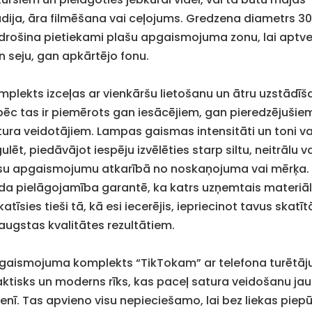
udija, āra filmēšana vai ceļojums. Gredzena diametrs 3
drošina pietiekami plašu apgaismojuma zonu, lai aptve
n seju, gan apkārtējo fonu.
mplekts izceļas ar vienkāršu lietošanu un ātru uzstādīš
pēc tas ir piemērots gan iesācējiem, gan pieredzējušie
tura veidotājiem. Lampas gaismas intensitāti un toni va
ulēt, piedāvājot iespēju izvēlēties starp siltu, neitrālu v
su apgaismojumu atkarībā no noskaņojuma vai mērķa.
da pielāgojamība garantē, ka katrs uzņemtais materiā
katīsies tieši tā, kā esi iecerējis, iepriecinot tavus skatīt
 augstas kvalitātes rezultātiem.
gaismojuma komplekts “TikTokam” ar telefona turētāju
aktisks un moderns rīks, kas paceļ satura veidošanu ja
menī. Tas apvieno visu nepieciešamo, lai bez liekas piep