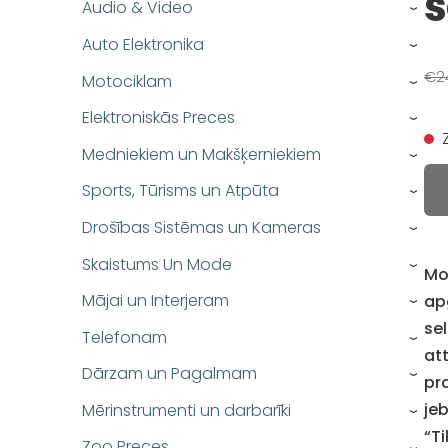
s
Audio & Video
›
Auto Elektronika
›
€2
Motociklam
›
Elektroniskās Preces
›
Medniekiem un Makšķerniekiem
›
Sports, Tūrisms un Atpūta
›
Drošības Sistēmas un Kameras
›
Skaistums Un Mode
›
Mod
Mājai un Interjeram
ap
›
sel
Telefonam
›
att
Dārzam un Pagalmam
pr
›
jeb
Mērinstrumenti un darbarīki
›
“Ti
Zoo Preces
›