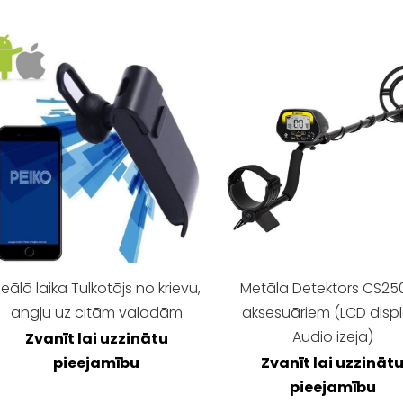
eālā laika Tulkotājs no krievu,
Metāla Detektors CS25
angļu uz citām valodām
aksesuāriem (LCD disple
Audio izeja)
Zvanīt lai uzzinātu
pieejamību
Zvanīt lai uzzināt
pieejamību