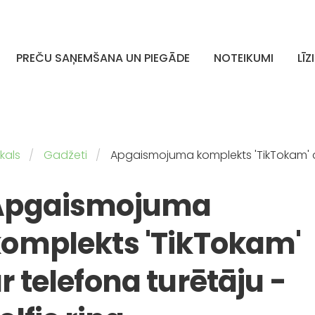
PREČU SAŅEMŠANA UN PIEGĀDE
NOTEIKUMI
LĪZ
kals
Gadžeti
Apgaismojuma komplekts 'TikTokam' ar 
Apgaismojuma
omplekts 'TikTokam'
r telefona turētāju -