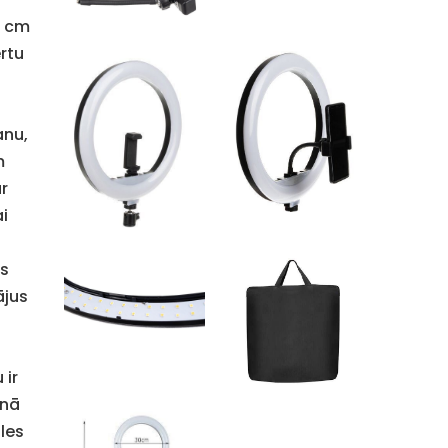
0 cm
rtu
anu,
m
r
ai
ls
ājus
 ir
unā
ūles