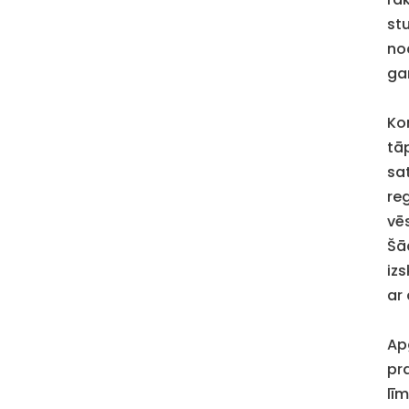
st
no
ga
Ko
tā
sa
reg
vē
Šā
izs
ar
Ap
pr
lī