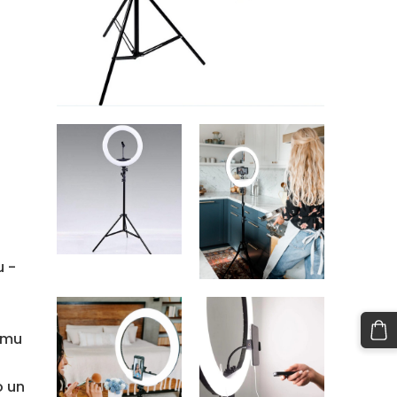
u -
jumu
o un