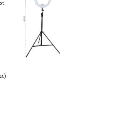
ot
ss)