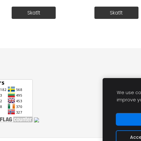
Skatīt
Skatīt
We use coo
improve y
Acce