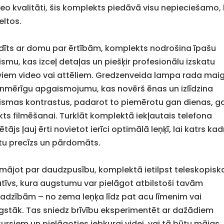
deo kvalitāti, šis komplekts piedāvā visu nepieciešamo, 
eltos.
dīts ar domu par ērtībām, komplekts nodrošina īpašu
ismu, kas izceļ detaļas un piešķir profesionālu izskatu
viem video vai attēliem. Gredzenveida lampa rada maig
enmērīgu apgaismojumu, kas novērš ēnas un izlīdzina
ismas kontrastus, padarot to piemērotu gan dienas, g
kts filmēšanai. Turklāt komplektā iekļautais telefona
ētājs ļauj ērti novietot ierīci optimālā leņķī, lai katrs kad
tu precīzs un pārdomāts.
mājot par daudzpusību, komplektā ietilpst teleskopisk
atīvs, kura augstumu var pielāgot atbilstoši tavām
jadzībām – no zema leņķa līdz pat acu līmenim vai
gstāk. Tas sniedz brīvību eksperimentēt ar dažādiem
kursiem un pielāgoties jebkurai videi, vai tā būtu mājas