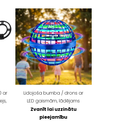
0 ar
Lidojoša bumba / drons ar
js,
LED gaismām, lādējams
Zvanīt lai uzzinātu
u
pieejamību