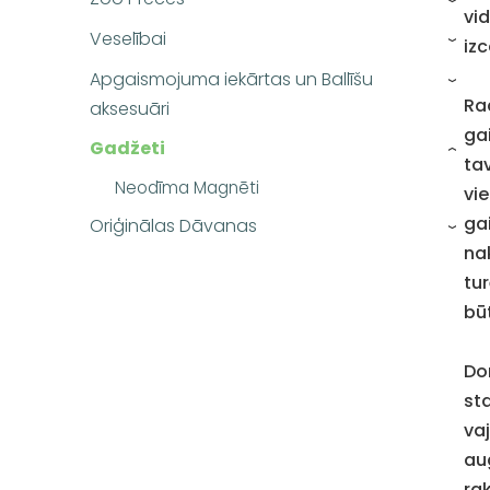
vi
Veselībai
izc
›
Apgaismojuma iekārtas un Ballīšu
›
Ra
aksesuāri
ga
Gadžeti
›
ta
Neodīma Magnēti
vi
ga
Oriģinālas Dāvanas
›
na
tur
bū
Do
st
va
au
ra