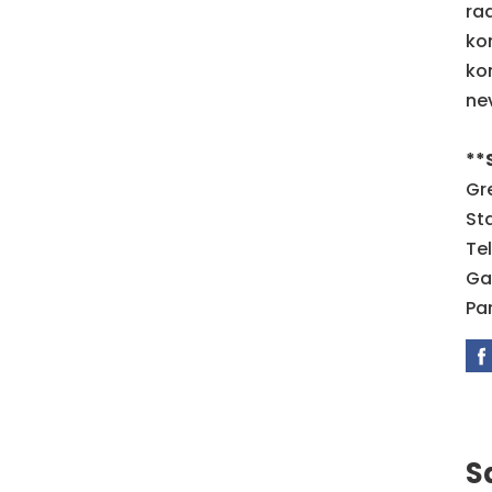
rad
ko
ko
ne
**
Gr
St
Te
Gai
Pa
S