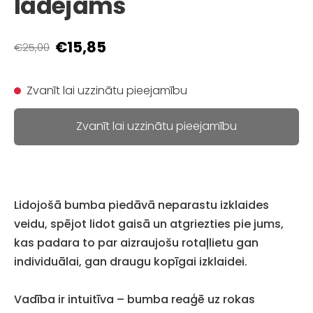
lādējams
€15,85
€25,00
Zvanīt lai uzzinātu pieejamību
Zvanīt lai uzzinātu pieejamību
Lidojošā bumba piedāvā neparastu izklaides
veidu, spējot lidot gaisā un atgriezties pie jums,
kas padara to par aizraujošu rotaļlietu gan
individuālai, gan draugu kopīgai izklaidei.
Vadība ir intuitīva – bumba reaģē uz rokas