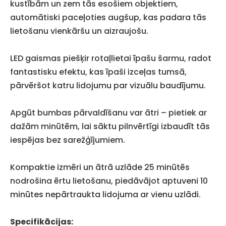
kustībām un zem tās esošiem objektiem,
automātiski paceļoties augšup, kas padara tās
lietošanu vienkāršu un aizraujošu.
LED gaismas piešķir rotaļlietai īpašu šarmu, radot
fantastisku efektu, kas īpaši izceļas tumsā,
pārvēršot katru lidojumu par vizuālu baudījumu.
Apgūt bumbas pārvaldīšanu var ātri – pietiek ar
dažām minūtēm, lai sāktu pilnvērtīgi izbaudīt tās
iespējas bez sarežģījumiem.
Kompaktie izmēri un ātrā uzlāde 25 minūtēs
nodrošina ērtu lietošanu, piedāvājot aptuveni 10
minūtes nepārtraukta lidojuma ar vienu uzlādi.
Specifikācijas: