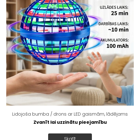
Lidojoša bumba / drons ar LED gaismām, lādējams
Zvanīt lai uzzinātu pieejamību
Skatīt