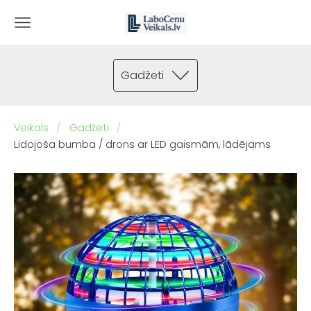
Gadžeti
Veikals
Gadžeti
Lidojoša bumba / drons ar LED gaismām, lādējams