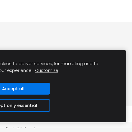
kies to deliver services, for marketing and to
our experience.
Customize
Accept all
pt only essential
veikals@inbox.lv