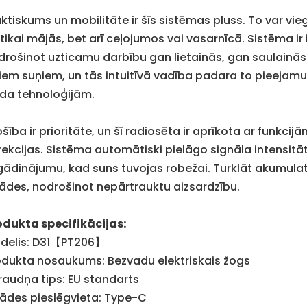
aktiskums un mobilitāte ir šīs sistēmas pluss. To var vi
 tikai mājās, bet arī ceļojumos vai vasarnīcā. Sistēma ir
drošinot uzticamu darbību gan lietainās, gan saulainās
eliem suņiem, un tās intuitīvā vadība padara to pieejamu
ida tehnoloģijām.
šība ir prioritāte, un šī radiosēta ir aprīkota ar funkc
rekcijas. Sistēma automātiski pielāgo signāla intensitāt
gādinājumu, kad suns tuvojas robežai. Turklāt akumulato
lādes, nodrošinot nepārtrauktu aizsardzību.
odukta specifikācijas:
delis: D31【PT206】
odukta nosaukums: Bezvadu elektriskais žogs
raudņa tips: EU standarts
lādes pieslēgvieta: Type-C