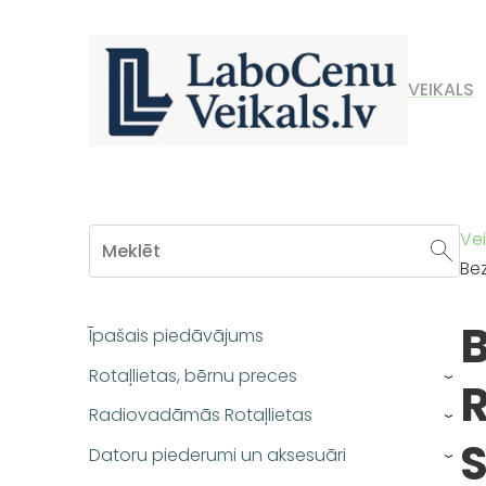
VEIKALS
Vei
Be
Īpašais piedāvājums
Rotaļlietas, bērnu preces
R
›
Radiovadāmās Rotaļlietas
›
Datoru piederumi un aksesuāri
›