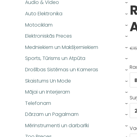
Audio & Video
›
Auto Elektronika
›
Motociklam
›
Elektroniskās Preces
›
Medniekiem un Makšķerniekiem
€15
›
Sports, Tūrisms un Atpūta
›
Ra
Drošības Sistēmas un Kameras
›
Skaistums Un Mode
›
Mājai un Interjeram
›
Suņ
Telefonam
›
Dārzam un Pagalmam
›
Mērinstrumenti un darbarīki
Va
›
Zoo Preces
›