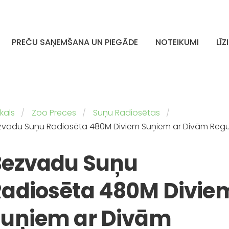
PREČU SAŅEMŠANA UN PIEGĀDE
NOTEIKUMI
LĪZ
kals
Zoo Preces
Suņu Radiosētas
zvadu Suņu Radiosēta 480M Diviem Suņiem ar Divām Re
Bezvadu Suņu
adiosēta 480M Divie
Suņiem ar Divām