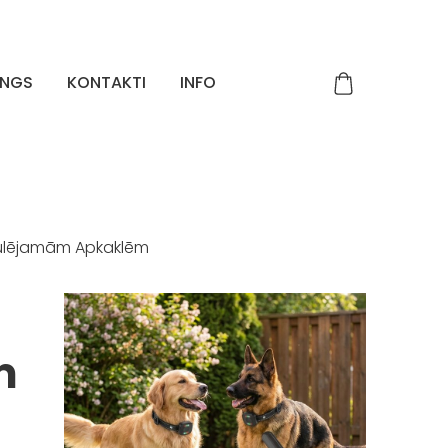
INGS
KONTAKTI
INFO
gulējamām Apkaklēm
m