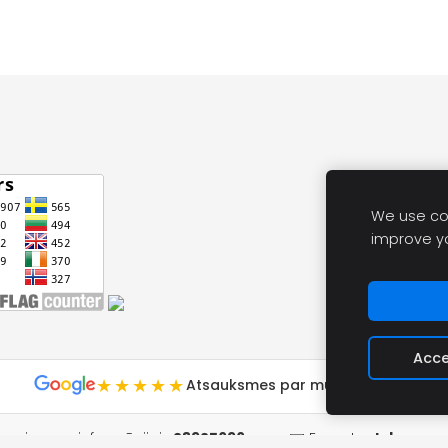
We use coo
improve y
Acce
★★★★★
Atsauksmes par mums Google
ījumiem un informācijai:
28925696
✉️ E-pasts:
labocenu