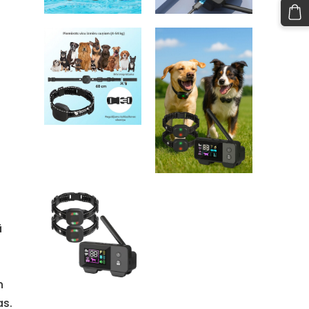
ā
n
as.