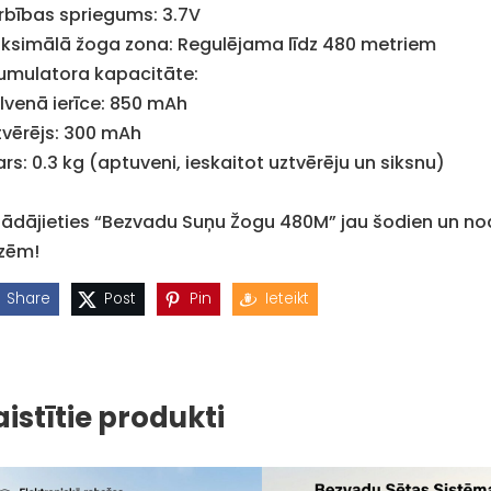
rbības spriegums: 3.7V
ksimālā žoga zona: Regulējama līdz 480 metriem
umulatora kapacitāte:
lvenā ierīce: 850 mAh
tvērējs: 300 mAh
rs: 0.3 kg (aptuveni, ieskaitot uztvērēju un siksnu)
gādājieties “Bezvadu Suņu Žogu 480M” jau šodien un nod
izēm!
Share
Post
Pin
Ieteikt
aistītie produkti