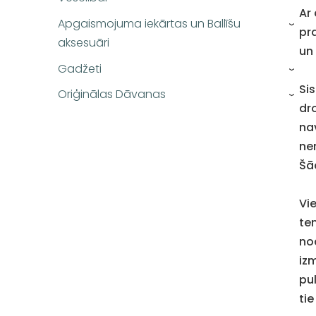
Ar
Apgaismojuma iekārtas un Ballīšu
›
pr
aksesuāri
un
Gadžeti
›
Si
Oriģinālas Dāvanas
›
dr
nav
ne
Šā
Vi
te
no
iz
pul
ti