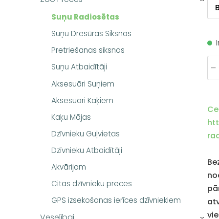
Suņu Radiosētas
Suņu Dresūras Siksnas
Pretriešanas siksnas
-
Suņu Atbaidītāji
Aksesuāri Suņiem
Aksesuāri Kaķiem
Ce
Kaķu Mājas
ht
Dzīvnieku Guļvietas
ra
Dzīvnieku Atbaidītāji
Be
Akvārijam
nod
Citas dzīvnieku preces
pār
GPS izsekošanas ierīces dzīvniekiem
at
vi
Veselībai
›