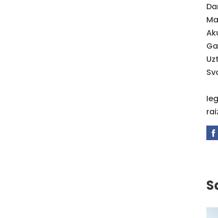
Da
Ma
Ak
Ga
Uz
Sva
Ie
ra
S