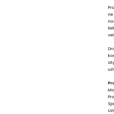
Pr
ne
no
li
ve
Dro
ko
at
uz
Pr
Mo
Pr
Sp
Uz