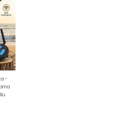
a -
jama
ālu