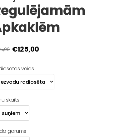
Regulējamām
Apkaklēm
€125,00
5,00
diosētas veids
u skaits
da garums