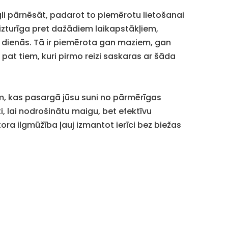
egli pārnēsāt, padarot to piemērotu lietošanai
 izturīga pret dažādiem laikapstākļiem,
 dienās. Tā ir piemērota gan maziem, gan
 pat tiem, kuri pirmo reizi saskaras ar šāda
ijām, kas pasargā jūsu suni no pārmērīgas
i, lai nodrošinātu maigu, bet efektīvu
ra ilgmūžība ļauj izmantot ierīci bez biežas