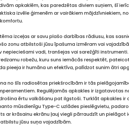
 divām apkaklēm, kas paredzētas diviem suņiem, šī ierīce
aktiska izvēle ģimenēm ar vairākiem mājdzīvniekiem, no
 komfortu.
stēma izceļas ar savu plašo darbības rādiusu, kas sasnie
ošo zonu atbilstoši jūsu īpašuma izmēram vai vajadzībām
 nepieciešami vadi, tranšejas vai sarežģīti instrumenti.
redzamu robežu, kuru suns iemācās respektēt, pateicoti
da pieeja ir humāna un efektīva, palīdzot sunim ātri a
ena no šīs radiosētas priekšrocībām ir tās pielāgojam
mperamentiem. Regulējamās apkakles ir izgatavotas no 
drošina ērtu valkāšanu pat ilgstoši. Turklāt apkakles i
manto mūsdienīgu Type-C uzlādes pieslēgvietu, padarot i
ts ar krāsainu ekrānu ļauj viegli pārraudzīt un pielāgot 
e atbilstu jūsu suņa vajadzībām.