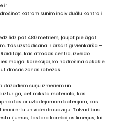
 ir
drošinot katram sunim individuālu kontroli
dz līdz pat 480 metriem, ļaujot pielāgot
. Tās uzstādīšana ir ārkārtīgi vienkārša –
 Raidītājs, kas atrodas centrā, izveido
es maigai korekcijai, ko nodrošina apkakle.
pgūt drošās zonas robežas.
ība dažādiem suņu izmēriem un
izturīga, bet mīksta materiāla, kas
r aprīkotas ar uzlādējamām baterijām, kas
erīci ērtu un videi draudzīgu. Tālvadības
iestatījumus, tostarp korekcijas līmeņus, lai