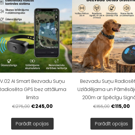
V.02 AI Smart Bezvadu Suņu
Bezvadu Suņu Radiosēt
Radiosēta GPS bez attāluma
Uzlādējama un Pārnēsā
limita
200m ar Spēcīgu Sign
€245,00
€115,00
€275,00
€155,00
Parādīt opcijas
Parādīt opcijas