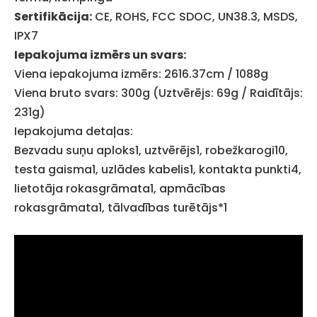
Sertifikācija:
CE, ROHS, FCC SDOC, UN38.3, MSDS,
IPX7
Iepakojuma izmērs un svars:
Viena iepakojuma izmērs: 2616.37cm / 1088g
Viena bruto svars: 300g (Uztvērējs: 69g / Raidītājs:
231g)
Iepakojuma detaļas:
Bezvadu suņu aploks1, uztvērējs1, robežkarogi10,
testa gaisma1, uzlādes kabelis1, kontakta punkti4,
lietotāja rokasgrāmata1, apmācības
rokasgrāmata1, tālvadības turētājs*1