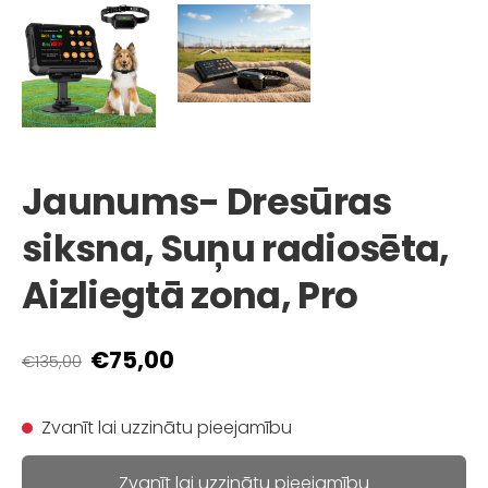
Jaunums- Dresūras
siksna, Suņu radiosēta,
Aizliegtā zona, Pro
€75,00
€135,00
Zvanīt lai uzzinātu pieejamību
Zvanīt lai uzzinātu pieejamību