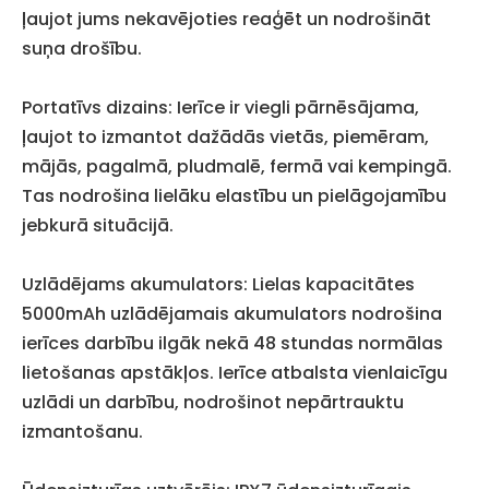
ļaujot jums nekavējoties reaģēt un nodrošināt
suņa drošību.
Portatīvs dizains: Ierīce ir viegli pārnēsājama,
ļaujot to izmantot dažādās vietās, piemēram,
mājās, pagalmā, pludmalē, fermā vai kempingā.
Tas nodrošina lielāku elastību un pielāgojamību
jebkurā situācijā.
Uzlādējams akumulators: Lielas kapacitātes
5000mAh uzlādējamais akumulators nodrošina
ierīces darbību ilgāk nekā 48 stundas normālas
lietošanas apstākļos. Ierīce atbalsta vienlaicīgu
uzlādi un darbību, nodrošinot nepārtrauktu
izmantošanu.