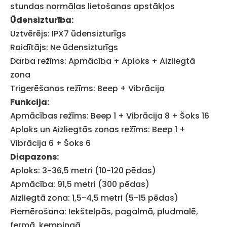
stundas normālas lietošanas apstākļos
Ūdensizturība:
Uztvērējs: IPX7 ūdensizturīgs
Raidītājs: Ne ūdensizturīgs
Darba režīms: Apmācība + Aploks + Aizliegtā
zona
Trigerēšanas režīms: Beep + Vibrācija
Funkcija:
Apmācības režīms: Beep 1 + Vibrācija 8 + Šoks 16
Aploks un Aizliegtās zonas režīms: Beep 1 +
Vibrācija 6 + Šoks 6
Diapazons:
Aploks: 3-36,5 metri (10-120 pēdas)
Apmācība: 91,5 metri (300 pēdas)
Aizliegtā zona: 1,5-4,5 metri (5-15 pēdas)
Piemērošana: Iekštelpās, pagalmā, pludmalē,
fermā, kempingā