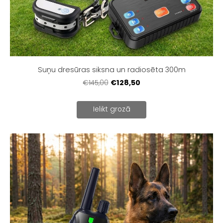
Suņu dresūras siksna un radiosēta 300m
€128,50
€145,00
Ielikt grozā