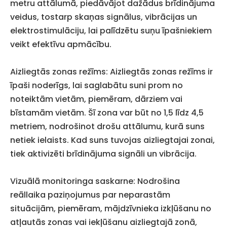
metru attālumā, piedāvājot dažādus brīdinājuma
veidus, tostarp skaņas signālus, vibrācijas un
elektrostimulāciju, lai palīdzētu suņu īpašniekiem
veikt efektīvu apmācību.
Aizliegtās zonas režīms: Aizliegtās zonas režīms ir
īpaši noderīgs, lai saglabātu suni prom no
noteiktām vietām, piemēram, dārziem vai
bīstamām vietām. Šī zona var būt no 1,5 līdz 4,5
metriem, nodrošinot drošu attālumu, kurā suns
netiek ielaists. Kad suns tuvojas aizliegtajai zonai,
tiek aktivizēti brīdinājuma signāli un vibrācija.
Vizuālā monitoringa saskarne: Nodrošina
reāllaika paziņojumus par neparastām
situācijām, piemēram, mājdzīvnieka izkļūšanu no
atļautās zonas vai iekļūšanu aizliegtajā zonā,