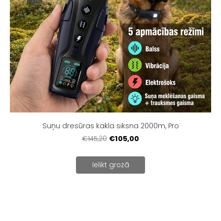
Suņu dresūras kakla siksna 2000m, Pro
€105,00
€145,20
Ielikt grozā