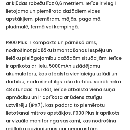
ar kļūdas robežu līdz 0,6 metriem. Ierīce ir viegli
lietojama un piemērota dažādiem vides
apstākļiem, piemēram, mājās, pagalmā,
pludmalē, fermā vai kempingā.
F900 Plus ir kompakts un pārnēsājams,
nodrošinot plašāku izmantošanas iespēju un
lielāku pielāgojamību dažādām situācijām. Ierīce
ir aprīkota ar lielu, 5000mAh uzlādējamu
akumulatoru, kas atbalsta vienlaicīgu uzlādi un
darbību, nodrošinot ilgstošu darbību vairāk nekā
48 stundas. Turklāt, ierīce atbalsta viena suņa
apmācību un ir aprīkota ar ūdensizturīgu
uztvērēju (IPX7), kas padara to piemērotu
lietošanai mitros apstākļos. F900 Plus ir aprīkots
ar vizuālo monitoringa saskarni, kas nodrošina
reāllaika paziņojumus par neparastām