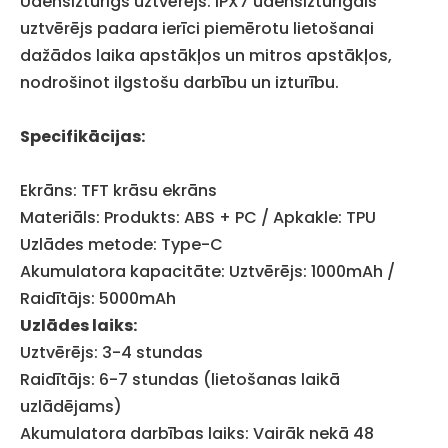
Ūdensizturīgs uztvērējs: IPX7 ūdensizturīgais
uztvērējs padara ierīci piemērotu lietošanai
dažādos laika apstākļos un mitros apstākļos,
nodrošinot ilgstošu darbību un izturību.
Specifikācijas:
Ekrāns: TFT krāsu ekrāns
Materiāls: Produkts: ABS + PC / Apkakle: TPU
Uzlādes metode: Type-C
Akumulatora kapacitāte: Uztvērējs: 1000mAh /
Raidītājs: 5000mAh
Uzlādes laiks:
Uztvērējs: 3-4 stundas
Raidītājs: 6-7 stundas (lietošanas laikā
uzlādējams)
Akumulatora darbības laiks: Vairāk nekā 48