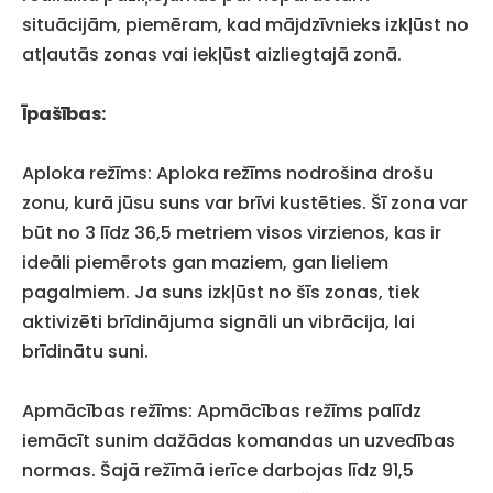
situācijām, piemēram, kad mājdzīvnieks izkļūst no
atļautās zonas vai iekļūst aizliegtajā zonā.
Īpašības:
Aploka režīms: Aploka režīms nodrošina drošu
zonu, kurā jūsu suns var brīvi kustēties. Šī zona var
būt no 3 līdz 36,5 metriem visos virzienos, kas ir
ideāli piemērots gan maziem, gan lieliem
pagalmiem. Ja suns izkļūst no šīs zonas, tiek
aktivizēti brīdinājuma signāli un vibrācija, lai
brīdinātu suni.
Apmācības režīms: Apmācības režīms palīdz
iemācīt sunim dažādas komandas un uzvedības
normas. Šajā režīmā ierīce darbojas līdz 91,5