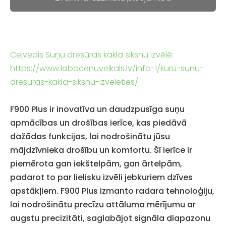
Ceļvedis Suņu dresūras kakla siksnu izvēlē:
https://www.labocenuveikals.lv/info-1/kuru-sunu-
dresuras-kakla-siksnu-izveleties/
F900 Plus ir inovatīva un daudzpusīga suņu
apmācības un drošības ierīce, kas piedāvā
dažādas funkcijas, lai nodrošinātu jūsu
mājdzīvnieka drošību un komfortu. Šī ierīce ir
piemērota gan iekštelpām, gan ārtelpām,
padarot to par lielisku izvēli jebkuriem dzīves
apstākļiem. F900 Plus izmanto radara tehnoloģiju,
lai nodrošinātu precīzu attāluma mērījumu ar
augstu precizitāti, saglabājot signāla diapazonu