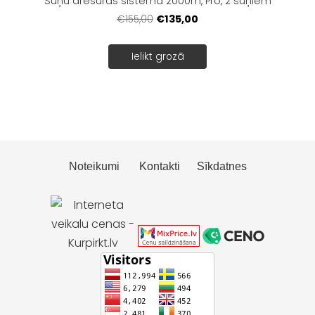
Suņu dresūras sistēma 2000m, Pro, 2 suņiem
€135,00
€155,00
Ielikt grozā
Noteikumi
Kontakti
Sīkdatnes