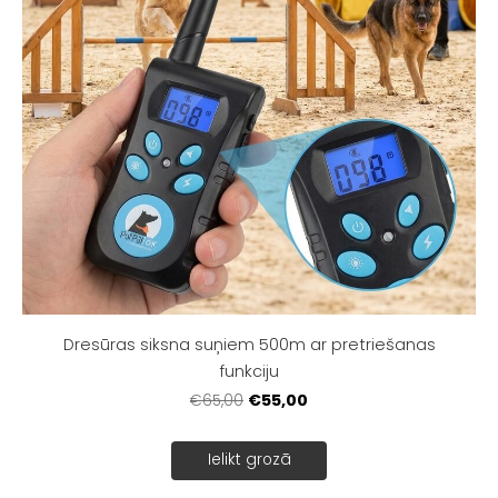
Dresūras siksna suņiem 500m ar pretriešanas
funkciju
€55,00
€65,00
Ielikt grozā