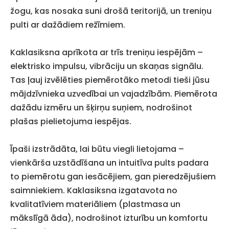
žogu, kas nosaka suni drošā teritorijā, un treniņu
pulti ar dažādiem režīmiem.
Kaklasiksna aprīkota ar trīs treniņu iespējām –
elektrisko impulsu, vibrāciju un skaņas signālu.
Tas ļauj izvēlēties piemērotāko metodi tieši jūsu
mājdzīvnieka uzvedībai un vajadzībām. Piemērota
dažādu izmēru un šķirņu suņiem, nodrošinot
plašas pielietojuma iespējas.
Īpaši izstrādāta, lai būtu viegli lietojama –
vienkārša uzstādīšana un intuitīva pults padara
to piemērotu gan iesācējiem, gan pieredzējušiem
saimniekiem. Kaklasiksna izgatavota no
kvalitatīviem materiāliem (plastmasa un
mākslīgā āda), nodrošinot izturību un komfortu