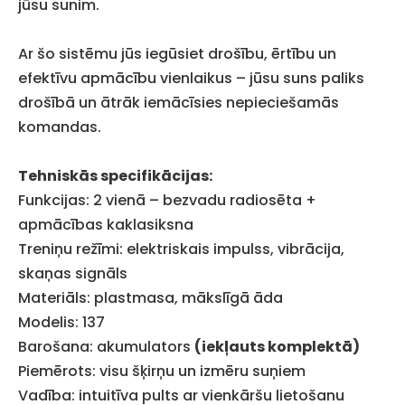
jūsu sunim.
Ar šo sistēmu jūs iegūsiet drošību, ērtību un
efektīvu apmācību vienlaikus – jūsu suns paliks
drošībā un ātrāk iemācīsies nepieciešamās
komandas.
Tehniskās specifikācijas:
Funkcijas: 2 vienā – bezvadu radiosēta +
apmācības kaklasiksna
Treniņu režīmi: elektriskais impulss, vibrācija,
skaņas signāls
Materiāls: plastmasa, mākslīgā āda
Modelis: 137
Barošana: akumulators
(iekļauts komplektā)
Piemērots: visu šķirņu un izmēru suņiem
Vadība: intuitīva pults ar vienkāršu lietošanu