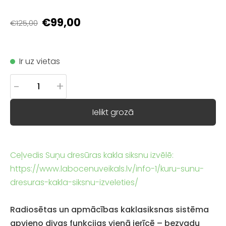
€99,00
€125,00
Ir uz vietas
-
+
Ielikt grozā
Ceļvedis Suņu dresūras kakla siksnu izvēlē:
https://www.labocenuveikals.lv/info-1/kuru-sunu-
dresuras-kakla-siksnu-izveleties/
Radiosētas un apmācības kaklasiksnas sistēma
apvieno divas funkcijas vienā ierīcē – bezvadu