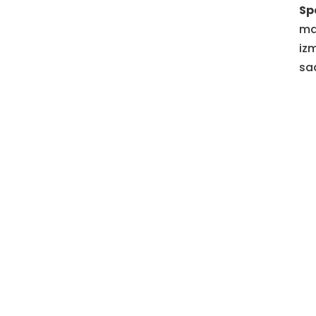
Sp
ma
iz
sa