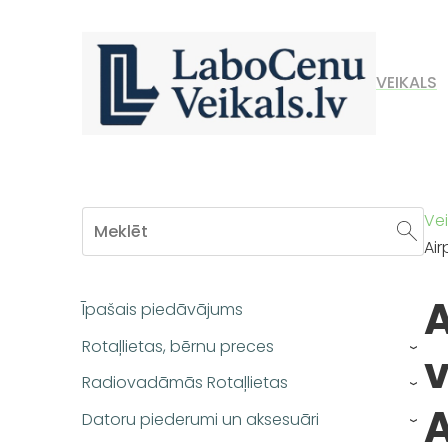
VEIKALS
Vei
Air
A
Īpašais piedāvājums
Rotaļlietas, bērnu preces
v
›
Radiovadāmās Rotaļlietas
›
A
Datoru piederumi un aksesuāri
›