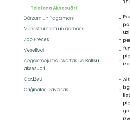
sn
Telefona Aksesuāri
Pr
Dārzam un Pagalmam
›
par
Mērinstrumenti un darbarīki
›
uzl
Zoo Preces
pe
›
fu
Veselībai
›
pi
Apgaismojuma iekārtas un Ballīšu
›
iz
aksesuāri
Gadžeti
Ai
›
iz
Oriģinālas Dāvanas
›
lie
pie
ga
iz