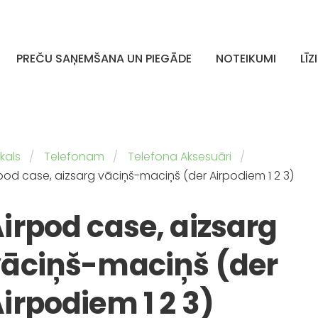
PREČU SAŅEMŠANA UN PIEGĀDE
NOTEIKUMI
LĪZ
kals
Telefonam
Telefona Aksesuāri
pod case, aizsarg vāciņš-maciņš (der Airpodiem 1 2 3)
irpod case, aizsarg
āciņš-maciņš (der
irpodiem 1 2 3)