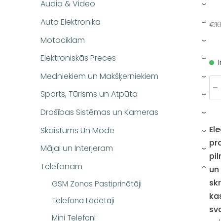
Audio & Video
›
Auto Elektronika
€10
›
Motociklam
›
Elektroniskās Preces
›
Medniekiem un Makšķerniekiem
›
-
Sports, Tūrisms un Atpūta
›
Drošības Sistēmas un Kameras
›
El
Skaistums Un Mode
›
pr
Mājai un Interjeram
›
pi
Telefonam
un 
›
sk
GSM Zonas Pastiprinātāji
ka
Telefona Lādētāji
sv
Mini Telefoni