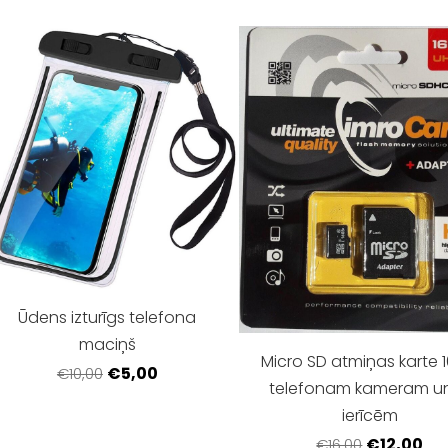
Ūdens izturīgs telefona
maciņš
Micro SD atmiņas karte 
€5,00
€10,00
telefonam kameram un
ierīcēm
€12,00
€16,00