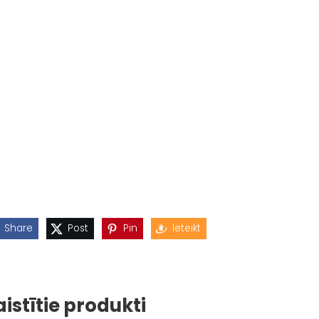
Share
Post
Pin
Ieteikt
aistītie produkti