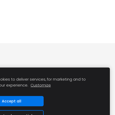
kies to deliver services, for marketing and to
our experience.
Customize
Accept all