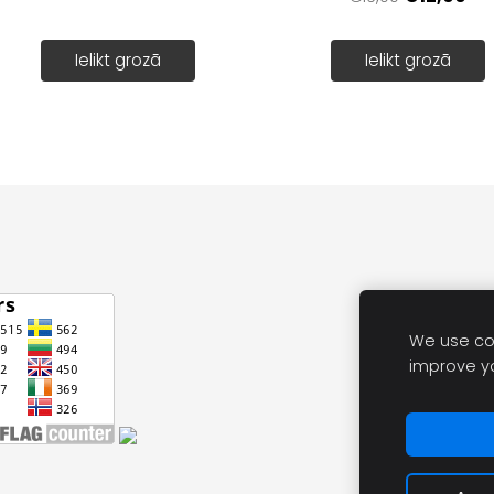
Ielikt grozā
Ielikt grozā
We use coo
improve y