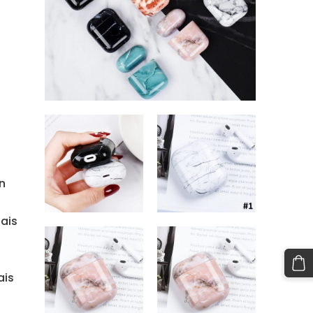
n
gais
ais