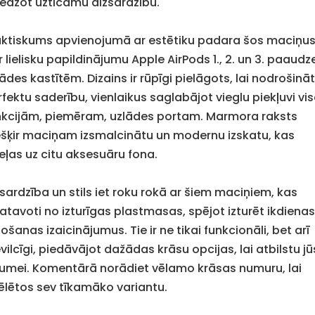
iedzot uzticamu aizsardzību.
aktiskums apvienojumā ar estētiku padara šos maciņu
 lielisku papildinājumu Apple AirPods 1., 2. un 3. paaudz
ādes kastītēm. Dizains ir rūpīgi pielāgots, lai nodrošinā
rfektu saderību, vienlaikus saglabājot vieglu piekļuvi v
nkcijām, piemēram, uzlādes portam. Marmora raksts
ešķir maciņam izsmalcinātu un modernu izskatu, kas
ceļas uz citu aksesuāru fona.
zsardzība un stils iet roku rokā ar šiem maciņiem, kas
gatavoti no izturīgas plastmasas, spējot izturēt ikdiena
tošanas izaicinājumus. Tie ir ne tikai funkcionāli, bet arī
vilcīgi, piedāvājot dažādas krāsu opcijas, lai atbilstu j
umei. Komentārā norādiet vēlamo krāsas numuru, lai
vēlētos sev tīkamāko variantu.