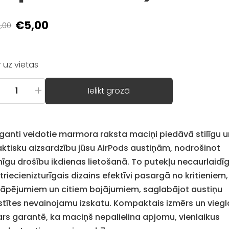
€5,00
,00
Ir uz vietas
+
Ielikt grozā
eganti veidotie marmora raksta maciņi piedāvā stilīgu u
aktisku aizsardzību jūsu AirPods austiņām, nodrošinot
lnīgu drošību ikdienas lietošanā. To putekļu necaurlaidī
triecienizturīgais dizains efektīvi pasargā no kritieniem,
rāpējumiem un citiem bojājumiem, saglabājot austiņu
stītes nevainojamu izskatu. Kompaktais izmērs un viegl
ars garantē, ka maciņš nepalielina apjomu, vienlaikus