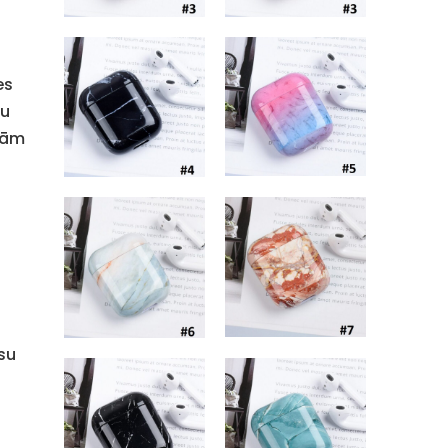
s
es
tu
isām
s
ūsu