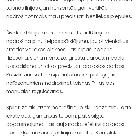
taisnas līnijas gan horizontāli, gan vertikāli,
nodrošinot maksimālu precizitāti bez liekas piepūles.
Šis daudzlīniju lāzera līmeņrādis ar 16 līnijām
nodrošina pilnu telpas pārklājumu, ļaujot vienlaikus
strādāt vairākās plaknēs. Tas ir īpaši noderīgi
flīzēšanā, sienu montāžā, griestu darbos, mēbeļu
uzstādīšanā un citos precizitāti prasošos darbos.
Pašizlīdzinošā funkcija automātiski pielāgojas
nelīdzenumiem, nodrošinot taisnas līnijas bez
manuālas regulēšanas.
Spilgti zaļais lāzers nodrošina lielisku redzamību gan
iekštelpās, gan ārpus telpām, pat spilgtā
apgaismojumā. Tas ļauj strādāt efektīvi dažādos
apstākļos, nezaudējot līniju skaidrību. Komplektā