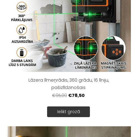
Lāzera līmeņrādis, 360 grādu, 16 līniju,
pašizlīdzinošais
€78,50
€95,00
Ielikt grozā