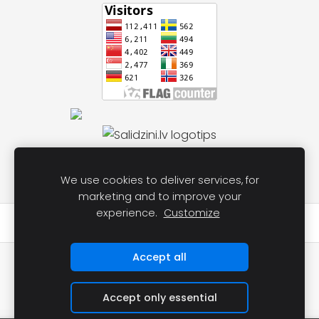
We use cookies to deliver services, for
marketing and to improve your
experience.
Customize
★★★★★
Atsauksmes par mums Google
Accept all
📱 Telefons pasūtījumiem un informācijai:
28925696
✉️ E-pasts:
labocenuveikals@inbox.lv
Accept only essential