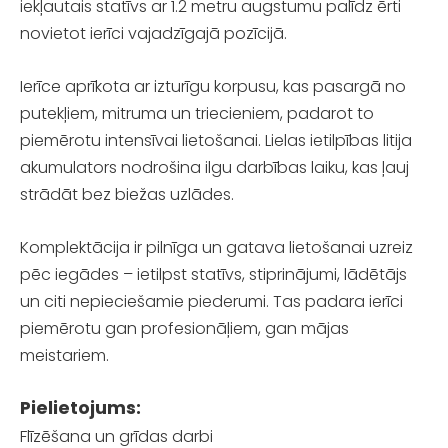
iekļautais statīvs ar 1.2 metru augstumu palīdz ērti
novietot ierīci vajadzīgajā pozīcijā.
Ierīce aprīkota ar izturīgu korpusu, kas pasargā no
putekļiem, mitruma un triecieniem, padarot to
piemērotu intensīvai lietošanai. Lielas ietilpības litija
akumulators nodrošina ilgu darbības laiku, kas ļauj
strādāt bez biežas uzlādes.
Komplektācija ir pilnīga un gatava lietošanai uzreiz
pēc iegādes – ietilpst statīvs, stiprinājumi, lādētājs
un citi nepieciešamie piederumi. Tas padara ierīci
piemērotu gan profesionāļiem, gan mājas
meistariem.
Pielietojums:
Flīzēšana un grīdas darbi