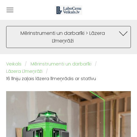
Mērinstrumenti un darbarīki > Lāzera
Līmeņrāži
Veikals
Mērinstrumenti un darbarīki
Lāzera Līmeņrāži
16 līniju zaļais lāzera līmeņrādis ar statīvu