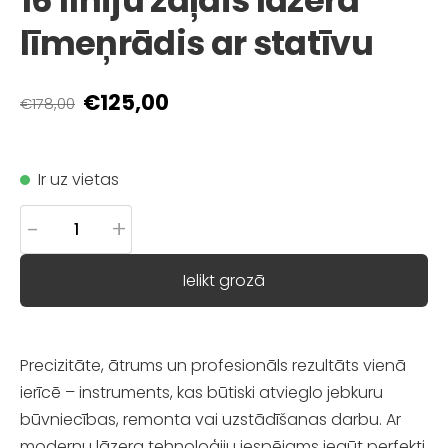
16 līniju zaļais lāzera
līmeņrādis ar statīvu
€125,00
€178,00
Ir uz vietas
-
+
Ielikt grozā
Precizitāte, ātrums un profesionāls rezultāts vienā
ierīcē – instruments, kas būtiski atvieglo jebkuru
būvniecības, remonta vai uzstādīšanas darbu. Ar
modernu lāzera tehnoloģiju iespējams iegūt perfekti