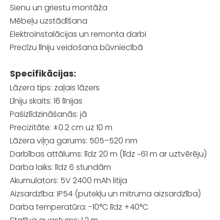
Sienu un griestu montāža
Mēbeļu uzstādīšana
Elektroinstalācijas un remonta darbi
Precīzu līniju veidošana būvniecībā
Specifikācijas:
Lāzera tips: zaļais lāzers
Līniju skaits: 16 līnijas
Pašizlīdzināšanās: jā
Precizitāte: ±0.2 cm uz 10 m
Lāzera viļņa garums: 505–520 nm
Darbības attālums: līdz 20 m (līdz ~61 m ar uztvērēju)
Darba laiks: līdz 6 stundām
Akumulators: 5V 2400 mAh litija
Aizsardzība: IP54 (putekļu un mitruma aizsardzība)
Darba temperatūra: -10°C līdz +40°C