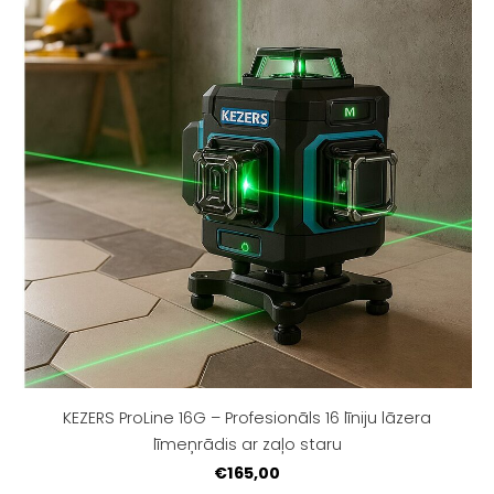
KEZERS ProLine 16G – Profesionāls 16 līniju lāzera
līmeņrādis ar zaļo staru
€165,00