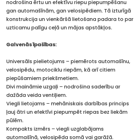
nodrošina ērtu un efektīvu riepu piepumpēšanu
gan automašīnām, gan velosipēdiem. Tā izturīgā
konstrukcija un vienkāršā lietošana padara to par
uzticamu palīgu ceļā un mājas apstākļos.
Galvenās īpašības:
Universāls pielietojums – piemērots automašīnu,
velosipēdu, motociklu riepām, kā arī citiem
piepūšamiem priekšmetiem.
Divi maināmie uzgaļi – nodrošina saderību ar
dažāda veida ventiļiem.
Viegli lietojams – mehāniskais darbības princips
ļauj ātri un efektīvi piepumpēt riepas bez liekām
pūlēm.
Kompakts izmērs – viegli uzglabājams
automašīnā, velosipēda somā vai garāžā.