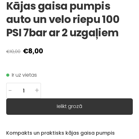
Kājas gaisa pumpis
auto un velo riepu 100
PSI 7bar ar 2 uzgaļiem
€8,00
€10,00
Ir uz vietas
-
+
Ielikt grozā
Kompakts un praktisks kājas gaisa pumpis