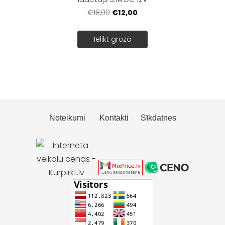
€12,00
€18,00
Ielikt grozā
Noteikumi
Kontakti
Sīkdatnes