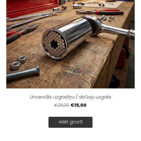
Unversāls uzgriežņu / skrūvju uzgalis
€15,00
€25,00
Ielikt grozā