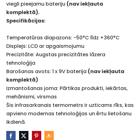
viegli pieejamu bateriju
(nav iekļauta
komplektā).
Specifikācijas:
Temperatūras diapazons: -50°C līdz +360°C
Displejs: LCD ar apgaismojumu
Precizitāte: Augstas precizitātes lāzera
tehnoloģija
Barošanas avots: 1 x 9V baterija
(nav iekļauta
komplektā)
Izmantošanas joma: Pārtikas produkti, iekārtas,
mehānismi, virsmas
Šis infrasarkanais termometrs ir uzticams rīks, kas
apvieno modernas tehnoloģijas un ērtu lietošanu
ikdienā.