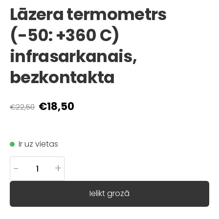
Lāzera termometrs
(-50: +360 C)
infrasarkanais,
bezkontakta
€18,50
€22,50
Ir uz vietas
-
+
Ielikt grozā