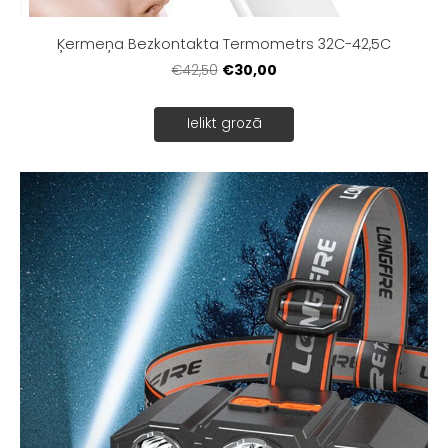
Ķermeņa Bezkontakta Termometrs 32C-42,5C
€30,00
€42,50
Ielikt grozā