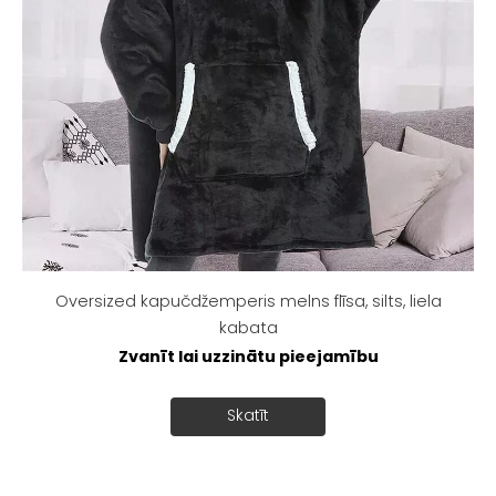
Oversized kapučdžemperis melns flīsa, silts, liela
kabata
Zvanīt lai uzzinātu pieejamību
Skatīt