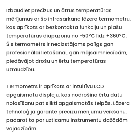
Izbaudiet precīzus un ātrus temperatūras
mērījumus ar šo infrasarkano lāzera termometru,
kas aprīkots ar bezkontakta funkciju un plašu
temperatūras diapazonu no -50°C līdz +360°C.
Šis termometrs ir neaizstājams palīgs gan
profesionālai lietošanai, gan mājsaimniecībām,
piedāvājot drošu un ērtu temperatūras
uzraudzību.
Termometrs ir aprīkots ar intuitīvu LCD
apgaismotu displeju, kas nodrošina ērtu datu
nolasīšanu pat slikti apgaismotās telpās. Lāzera
tehnoloģija garantē precīzu mērījumu veikšanu,
padarot to par uzticamu instrumentu dažādām
vajadzībām.