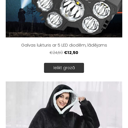
Galvas lukturis ar 5 LED diodēm, lādējams
€12,50
€24,50
Ielikt grozā