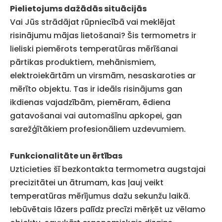
Pielietojums dažādās situācijās
Vai Jūs strādājat rūpniecībā vai meklējat
risinājumu mājas lietošanai? Šis termometrs ir
lieliski piemērots temperatūras mērīšanai
pārtikas produktiem, mehānismiem,
elektroiekārtām un virsmām, nesaskaroties ar
mērīto objektu. Tas ir ideāls risinājums gan
ikdienas vajadzībām, piemēram, ēdiena
gatavošanai vai automašīnu apkopei, gan
sarežģītākiem profesionāliem uzdevumiem.
Funkcionalitāte un ērtības
Uzticieties šī bezkontakta termometra augstajai
precizitātei un ātrumam, kas ļauj veikt
temperatūras mērījumus dažu sekunžu laikā.
Iebūvētais lāzers palīdz precīzi mērķēt uz vēlamo