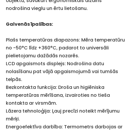
objektu, savukārt ergonomiskais dizains
nodrošina vieglu un ērtu lietošanu.
Galvenās īpašības:
Plašs temperatūras diapazons: Mēra temperatūru
no -50°C līdz +360°C, padarot to universāli
pielietojamu dažādās nozarēs.
LCD apgaismots displejs: Nodrošina datu
nolasīšanu pat vājā apgaismojumā vai tumšās
telpās.
Bezkontakta funkcija: Droša un higiēniska
temperatūras mērīšana, izvairoties no tieša
kontakta ar virsmām.
Lāzera tehnoloģija: Ļauj precīzi noteikt mērījumu
mērķi.
Energoefektīva darbība: Termometrs darbojas ar