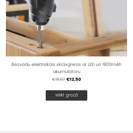
Bezvadu elektriskais skrūvgriezis ar LED un 1800mAh
akumulatoru
€12,50
€18,50
Ielikt grozā