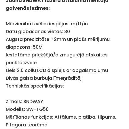
Jaunā SNDWAY lāzera attāluma mērītāja
galvenās iezīmes:
Mērvienību izvēles iespējas: m/ft/in
Datu glabāšanas vietas: 30
Augsta precizitāte ±2mm un plašs mērījumu
diapazons: 50M
Iestatāma priekšējā/aizmugurējā atskaites
punkta izvēle
Liels 2.0 collu LCD displejs ar apgaismojumu
Divas gaisa burbuļa līmeņrādītāji
Tehniskās specifikācijas:
Zīmols: SNDWAY
Modelis: SW-TG50
Mērīšanas funkcijas: Attālums, platība, tilpums,
Pitagora teorēma