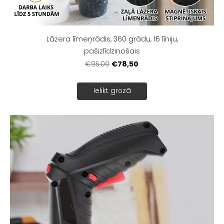
Lāzera līmeņrādis, 360 grādu, 16 līniju,
pašizlīdzinošais
€78,50
€95,00
Ielikt grozā