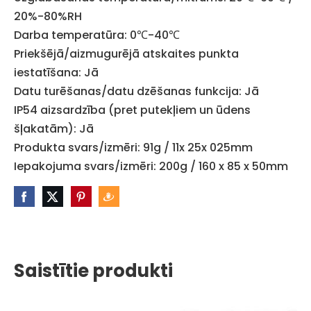
20%-80%RH
Darba temperatūra: 0℃-40℃
Priekšējā/aizmugurējā atskaites punkta
iestatīšana: Jā
Datu turēšanas/datu dzēšanas funkcija: Jā
IP54 aizsardzība (pret putekļiem un ūdens
šļakatām): Jā
Produkta svars/izmēri: 91g / 11x 25x 025mm
Iepakojuma svars/izmēri: 200g / 160 x 85 x 50mm
Saistītie produkti