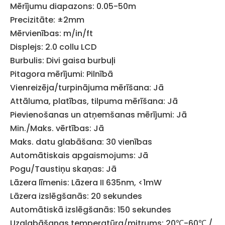
Mērījumu diapazons: 0.05-50m
Precizitāte: ±2mm
Mērvienības: m/in/ft
Displejs: 2.0 collu LCD
Burbulis: Divi gaisa burbuļi
Pitagora mērījumi: Pilnībā
Vienreizēja/turpinājuma mērīšana: Jā
Attāluma, platības, tilpuma mērīšana: Jā
Pievienošanas un atņemšanas mērījumi: Jā
Min./Maks. vērtības: Jā
Maks. datu glabāšana: 30 vienības
Automātiskais apgaismojums: Jā
Pogu/Taustiņu skaņas: Jā
Lāzera līmenis: Lāzera II 635nm, <1mW
Lāzera izslēgšanās: 20 sekundes
Automātiskā izslēgšanās: 150 sekundes
Uzglabāšanas temperatūra/mitrums: 20℃-60℃ /