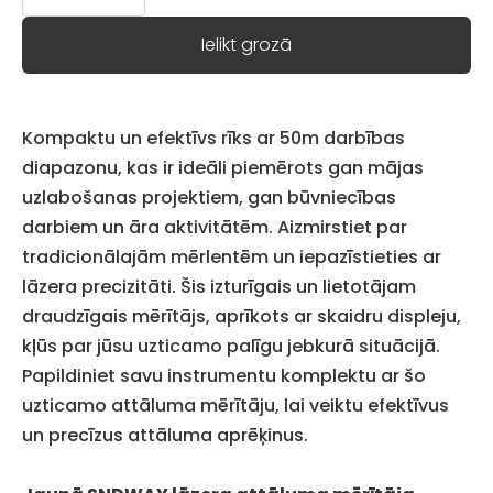
Ielikt grozā
Kompaktu un efektīvs rīks ar 50m darbības
diapazonu, kas ir ideāli piemērots gan mājas
uzlabošanas projektiem, gan būvniecības
darbiem un āra aktivitātēm. Aizmirstiet par
tradicionālajām mērlentēm un iepazīstieties ar
lāzera precizitāti. Šis izturīgais un lietotājam
draudzīgais mērītājs, aprīkots ar skaidru displeju,
kļūs par jūsu uzticamo palīgu jebkurā situācijā.
Papildiniet savu instrumentu komplektu ar šo
uzticamo attāluma mērītāju, lai veiktu efektīvus
un precīzus attāluma aprēķinus.