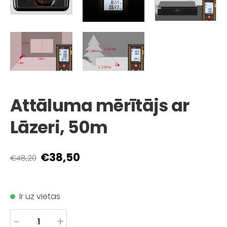
Attāluma mērītājs ar
Lāzeri, 50m
€38,50
€48,20
Ir uz vietas
-
+