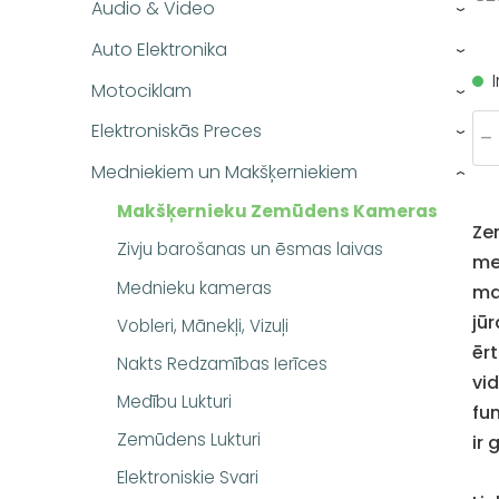
Audio & Video
›
Auto Elektronika
›
Motociklam
›
Elektroniskās Preces
-
›
Medniekiem un Makšķerniekiem
›
Makšķernieku Zemūdens Kameras
Ze
Zivju barošanas un ēsmas laivas
me
Mednieku kameras
ma
jūr
Vobleri, Mānekļi, Vizuļi
ēr
Nakts Redzamības Ierīces
vi
Medību Lukturi
fun
Zemūdens Lukturi
ir
Elektroniskie Svari