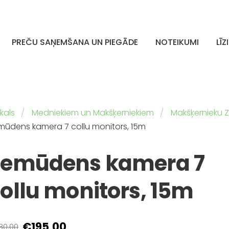
PREČU SAŅEMŠANA UN PIEGĀDE
NOTEIKUMI
LĪZ
kals
Medniekiem un Makšķerniekiem
Makšķernieku
mūdens kamera 7 collu monitors, 15m
Zemūdens kamera 7
ollu monitors, 15m
€195,00
30,00