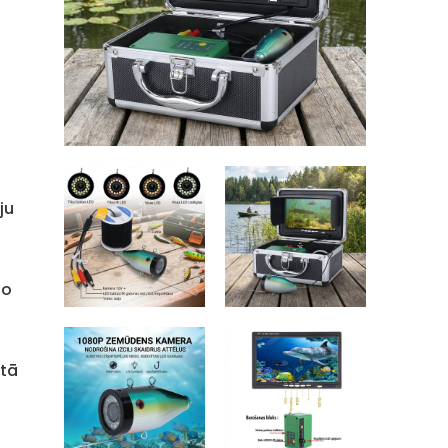
ju
no
 tā