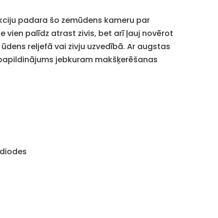
ukciju padara šo zemūdens kameru par
en palīdz atrast zivis, bet arī ļauj novērot
dens reljefā vai zivju uzvedībā. Ar augstas
tīgs papildinājums jebkuram makšķerēšanas
 diodes