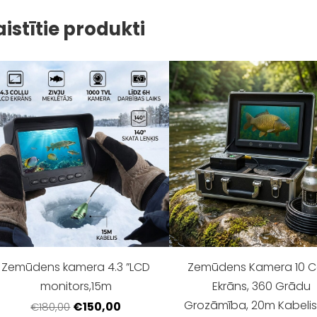
aistītie produkti
Zemūdens kamera 4.3 ”LCD
Zemūdens Kamera 10 C
monitors,15m
Ekrāns, 360 Grādu
Grozāmība, 20m Kabelis,
€150,00
€180,00