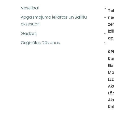
Veselībai
›
Te
Apgaismojuma iekārtas un Ballīšu
ne
›
aksesuāri
ze
iz
Gadžeti
›
ap
Oriģinālas Dāvanas
›
SP
Ka
Ekr
Ma
LE
Ak
Lā
Ak
Kab