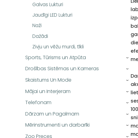
Li
Galvas Lukturi
lab
Jaudīgi LED Lukturi
izp
Naži
ba
ga
Dažādi
di
Zivju un vēžu murdi, tīkli
efe
Sports, Tūrisms un Atpūta
me
›
Drošības Sistēmas un Kameras
›
Dar
Skaistums Un Mode
›
ak
Mājai un Interjeram
li
›
se
Telefonam
›
10
Dārzam un Pagalmam
›
sni
Mērinstrumenti un darbarīki
ma
›
ma
Zoo Preces
›