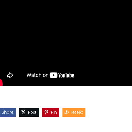
Share
Post
Pin
Ieteikt