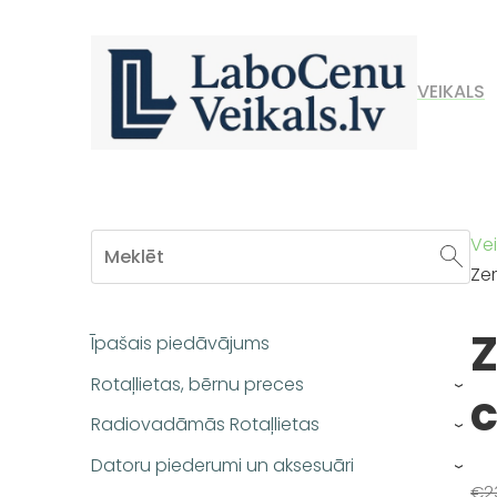
VEIKALS
Vei
Ze
Īpašais piedāvājums
Rotaļlietas, bērnu preces
c
›
Radiovadāmās Rotaļlietas
›
Datoru piederumi un aksesuāri
›
€2