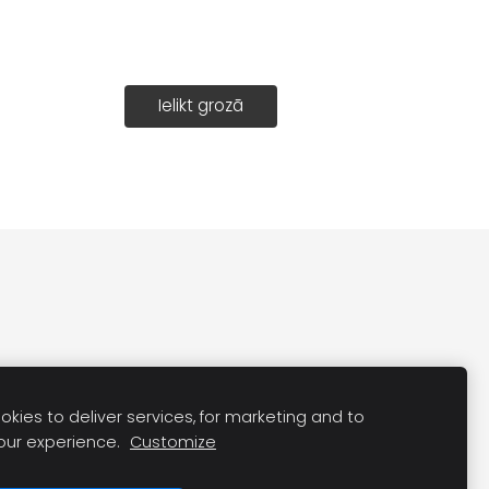
Ielikt grozā
kies to deliver services, for marketing and to
our experience.
Customize