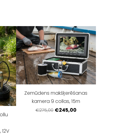
Zemūdens makšķerēšanas
kamera 9 collas, 15m
€245,00
€275,00
ollu
 12V