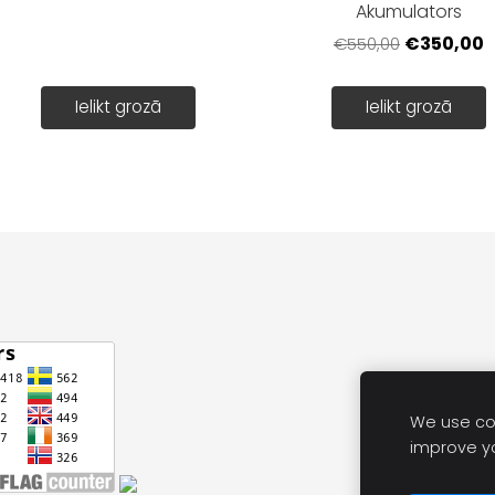
Akumulators
€350,00
€550,00
Ielikt grozā
Ielikt grozā
We use coo
improve y