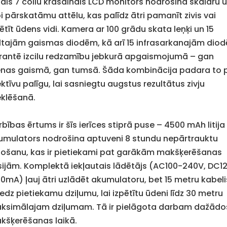
elais 7 collu krāsainais LCD monitors nodrošina skaidru 
i pārskatāmu attēlu, kas palīdz ātri pamanīt zivis vai
ētīt ūdens vidi. Kamera ar 100 grādu skata leņķi un 15
ltajām gaismas diodēm, kā arī 15 infrasarkanajām dio
rantē izcilu redzamību jebkurā apgaismojumā – gan
enas gaismā, gan tumsā. Šāda kombinācija padara to 
ktīvu palīgu, lai sasniegtu augstus rezultātus zivju
klēšanā.
bības ērtums ir šīs ierīces stiprā puse – 4500 mAh litija
umulators nodrošina aptuveni 8 stundu nepārtrauktu
etošanu, kas ir pietiekami pat garākām makšķerēšanas
sijām. Komplektā iekļautais lādētājs (AC100-240V, DC1
00mA) ļauj ātri uzlādēt akumulatoru, bet 15 metru kabeli
edz pietiekamu dziļumu, lai izpētītu ūdeni līdz 30 metru
ksimālajam dziļumam. Tā ir pielāgota darbam dažādos
kšķerēšanas laikā.