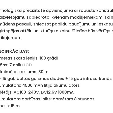
hnoloģiskā precizitāte apvienojumā ar robustu konstr
aizvietojamu sabiedroto ikvienam makšķerniekam. Tā ne vi
mūdens pasauli, sniedzot papildu baudījumu un ieskatu ū
šķirtspējas attēlu un izturīgu dizainu šī ierīce būs vēr
rīkojumam.
ECIFIKĀCIJAS:
meras skata leņķis: 100 grādi
āns: 7 collu LCD
ksimālais dziļums: 30 m
D: 15 gab baltās gaismas diodes + 15 gab infrasarkanās
umulators: 4500 mAh litija akumulators
dētājs: AC100-240V, DC12.6V 1000mA
umulatora darbības laiks: apmēram 8 stundas
elis: 15 m