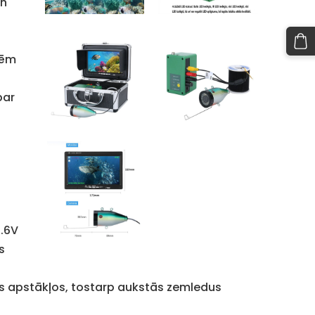
un
dēm
par
2.6V
s
 apstākļos, tostarp aukstās zemledus