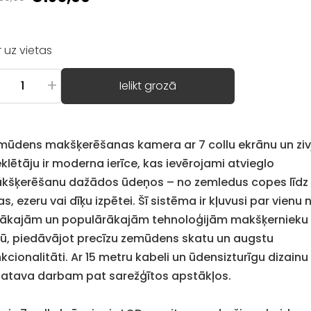
Ir uz vietas
+
Ielikt grozā
mūdens makšķerēšanas kamera ar 7 collu ekrānu un ziv
klētāju ir moderna ierīce, kas ievērojami atvieglo
kšķerēšanu dažādos ūdeņos – no zemledus copes līdz
as, ezeru vai dīķu izpētei. Šī sistēma ir kļuvusi par vienu 
tākajām un populārākajām tehnoloģijām makšķernieku
dū, piedāvājot precīzu zemūdens skatu un augstu
kcionalitāti. Ar 15 metru kabeli un ūdensizturīgu dizainu
 gatava darbam pat sarežģītos apstākļos.