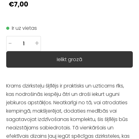
€7,00
Ir uz vietas
-
+
Ielikt grozā
Krams dzirksteļu šķīlējs ir praktisks un uzticams rīks,
kas nodrošinās iespēju ātri un droši iekurt uguni
jebkuros apstākļos. Neatkarīgi no tā, vai atrodaties
kempingā, makšķerējat, dodaties medībās vai
sagatavojat izdzīvošanas komplektu, šis šķīlējs būs
neaizstājams sabiedrotais. Tā vienkāršais un
efektīvais dizains ļauj iegūt spēcīgas dzirksteles, kas