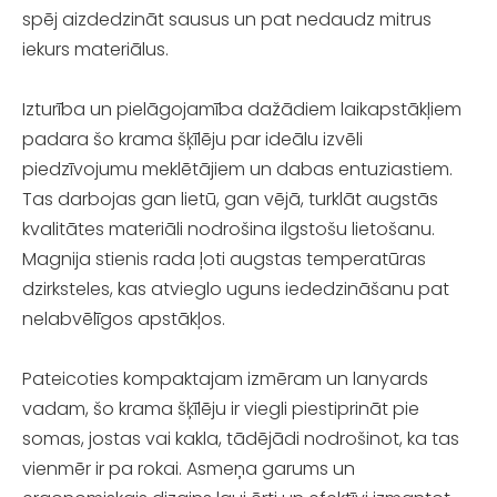
spēj aizdedzināt sausus un pat nedaudz mitrus
iekurs materiālus.
Izturība un pielāgojamība dažādiem laikapstākļiem
padara šo krama šķīlēju par ideālu izvēli
piedzīvojumu meklētājiem un dabas entuziastiem.
Tas darbojas gan lietū, gan vējā, turklāt augstās
kvalitātes materiāli nodrošina ilgstošu lietošanu.
Magnija stienis rada ļoti augstas temperatūras
dzirksteles, kas atvieglo uguns iededzināšanu pat
nelabvēlīgos apstākļos.
Pateicoties kompaktajam izmēram un lanyards
vadam, šo krama šķīlēju ir viegli piestiprināt pie
somas, jostas vai kakla, tādējādi nodrošinot, ka tas
vienmēr ir pa rokai. Asmeņa garums un