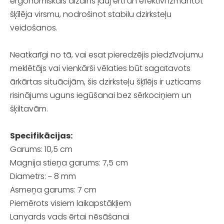
ergonomiskais dizains ļauj ērti un efektīvi izmantot
šķīlēja virsmu, nodrošinot stabilu dzirksteļu
veidošanos.
Neatkarīgi no tā, vai esat pieredzējis piedzīvojumu
meklētājs vai vienkārši vēlaties būt sagatavots
ārkārtas situācijām, šis dzirksteļu šķīlējs ir uzticams
risinājums uguns iegūšanai bez sērkociņiem un
šķiltavām.
Specifikācijas:
Garums: 10,5 cm
Magnija stieņa garums: 7,5 cm
Diametrs: ~ 8 mm
Asmeņa garums: 7 cm
Piemērots visiem laikapstākļiem
Lanyards vads ērtai nēsāšanai