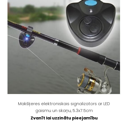
Makšķeres elektroniskais signalizators ar LED
gaismu un skaņu, 5.3x7.5cm
Zvanīt lai uzzinātu pieejamību