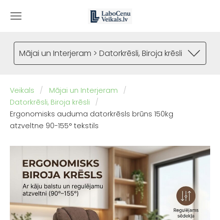
Mājai un Interjeram > Datorkrēsli, Biroja krēsli
Veikals
Mājai un Interjeram
Datorkrēsli, Biroja krēsli
Ergonomisks auduma datorkrēsls brūns 150kg
atzveltne 90-155° tekstils