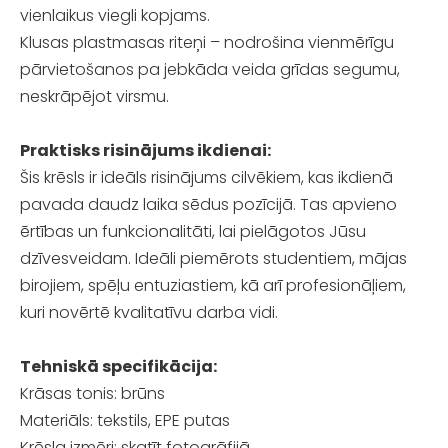
vienlaikus viegli kopjams.
Klusas plastmasas riteņi – nodrošina vienmērīgu
pārvietošanos pa jebkāda veida grīdas segumu,
neskrāpējot virsmu.
Praktisks risinājums ikdienai:
Šis krēsls ir ideāls risinājums cilvēkiem, kas ikdienā
pavada daudz laika sēdus pozīcijā. Tas apvieno
ērtības un funkcionalitāti, lai pielāgotos Jūsu
dzīvesveidam. Ideāli piemērots studentiem, mājas
birojiem, spēļu entuziastiem, kā arī profesionāļiem,
kuri novērtē kvalitatīvu darba vidi.
Tehniskā specifikācija:
Krāsas tonis: brūns
Materiāls: tekstils, EPE putas
Krēsla izmēri: skatīt fotogrāfijā