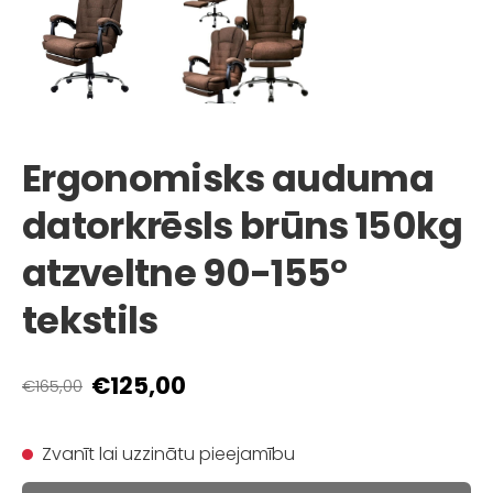
Ergonomisks auduma
datorkrēsls brūns 150kg
atzveltne 90-155°
tekstils
€125,00
€165,00
Zvanīt lai uzzinātu pieejamību