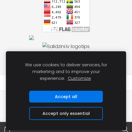
We use cookies to deliver services, for
marketing and to improve your
experience.
Customize
★★★★★
Atsauksmes par mums Google
Accept all
📱 Telefons pasūtījumiem un informācijai:
28925696
✉️ E-pasts:
labocenuveikals@inbox.lv
Accept only essential