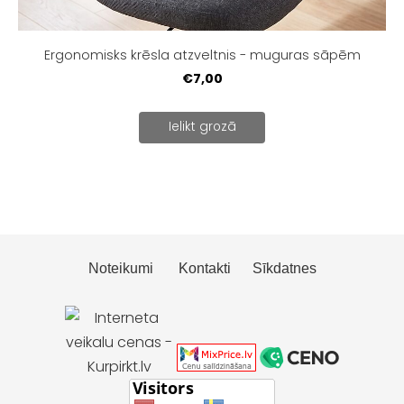
Ergonomisks krēsla atzveltnis - muguras sāpēm
€7,00
Ielikt grozā
Noteikumi
Kontakti
Sīkdatnes