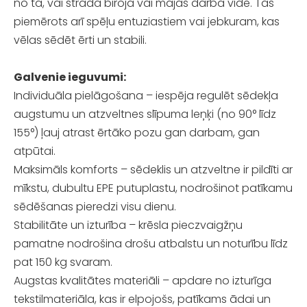
no tā, vai strādā birojā vai mājas darba vidē. Tas
piemērots arī spēļu entuziastiem vai jebkuram, kas
vēlas sēdēt ērti un stabili.
Galvenie ieguvumi:
Individuāla pielāgošana – iespēja regulēt sēdekļa
augstumu un atzveltnes slīpuma leņķi (no 90° līdz
155°) ļauj atrast ērtāko pozu gan darbam, gan
atpūtai.
Maksimāls komforts – sēdeklis un atzveltne ir pildīti ar
mīkstu, dubultu EPE putuplastu, nodrošinot patīkamu
sēdēšanas pieredzi visu dienu.
Stabilitāte un izturība – krēsla pieczvaigžņu
pamatne nodrošina drošu atbalstu un noturību līdz
pat 150 kg svaram.
Augstas kvalitātes materiāli – apdare no izturīga
tekstilmateriāla, kas ir elpojošs, patīkams ādai un