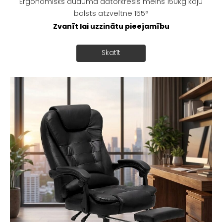
Ergonomisks auduma datorkrēsls melns 150kg kāju
balsts atzveltne 155°
Zvanīt lai uzzinātu pieejamību
Skatīt