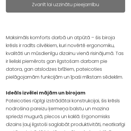
Zvanīt lai uzzinātu pieejamību
Maksimāls komforts darbā un atpūtā – šis biroja
krēsls ir radīts cilvēkiem, kuri novērtē ergonomiku,
kvalitāti un mūsdienīgu dizainu vienā risinājumā. Tas
ir lieliski piemērots gan ilgstošam darbam pie
datora, gan atslodzes brīžiem, pateicoties
pielāgojamām funkcijām un īpaši mīkstam sēdeklim.
Ideāls izvēlei mājām un birojam
Pateicoties rūpīgi izstrādātai konstrukcijai, šis krēsls
nodrošina pareizu ķermeņa balstu un mazina
spriedzi mugurā, plecos un kaklā. Ergonomisks
dizains ļauj ilgstoši saglabāt produktivitāti, neatkarīgi