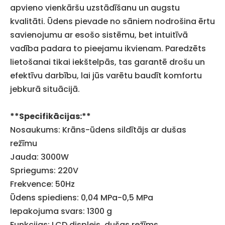
apvieno vienkāršu uzstādīšanu un augstu
kvalitāti. Ūdens pievade no sāniem nodrošina ērtu
savienojumu ar esošo sistēmu, bet intuitīvā
vadība padara to pieejamu ikvienam. Paredzēts
lietošanai tikai iekštelpās, tas garantē drošu un
efektīvu darbību, lai jūs varētu baudīt komfortu
jebkurā situācijā.
**Specifikācijas:**
Nosaukums: Krāns-ūdens sildītājs ar dušas
režīmu
Jauda: 3000W
Spriegums: 220V
Frekvence: 50Hz
Ūdens spiediens: 0,04 MPa-0,5 MPa
Iepakojuma svars: 1300 g
Funkcijas: LCD displejs, dušas režīms