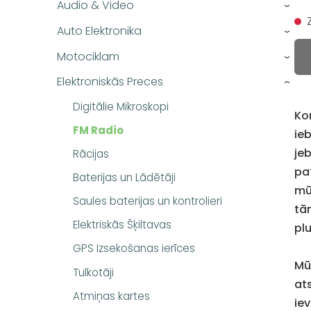
Audio & Video
›
Auto Elektronika
›
Motociklam
›
Elektroniskās Preces
›
Digitālie Mikroskopi
Ko
FM Radio
ieb
jeb
Rācijas
pa
Baterijas un Lādētāji
mū
Saules baterijas un kontrolieri
tām
Elektriskās Šķiltavas
pl
GPS Izsekošanas ierīces
Mū
Tulkotāji
at
Atmiņas kartes
ie