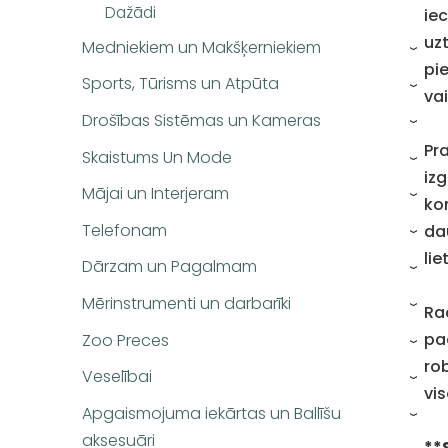
Dažādi
iec
uz
Medniekiem un Makšķerniekiem
›
pi
Sports, Tūrisms un Atpūta
›
vai
Drošības Sistēmas un Kameras
›
Pra
Skaistums Un Mode
›
iz
Mājai un Interjeram
›
ko
Telefonam
da
›
li
Dārzam un Pagalmam
›
Mērinstrumenti un darbarīki
Ra
›
pa
Zoo Preces
›
ro
Veselībai
›
vi
Apgaismojuma iekārtas un Ballīšu
›
aksesuāri
**