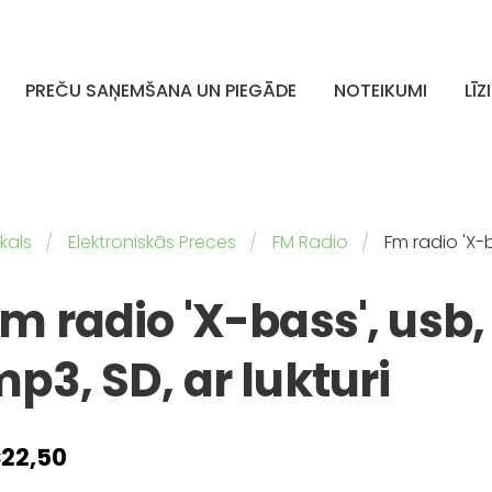
PREČU SAŅEMŠANA UN PIEGĀDE
NOTEIKUMI
LĪZ
kals
Elektroniskās Preces
FM Radio
Fm radio 'X-b
m radio 'X-bass', usb,
p3, SD, ar lukturi
22,50