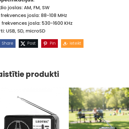
dio joslas: AM, FM, SW
 frekvences josla: 88-108 MHz
 frekvences josla: 530-1600 KHz
ti: USB, SD, microSD
Share
Post
Pin
Ieteikt
aistītie produkti