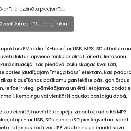
Zvanīt lai uzzinātu pieejamību
Zvanīt lai uzzinātu pieejamību
mpaktais FM radio "X-bass" ar USB, MP3, SD atbalstu u
ūvētu lukturi apvieno funkcionalitāti ar ērtu lietošanu
kurā situācijā. Tas piedāvā izcilu skaņas kvalitāti,
teicoties jaudīgajam "mega bass" efektam, kas padar
zikas klausīšanos patīkamu gan iekštelpās, gan ārpus
. Ierīce ir viegli pārnēsājama un ērti lietojama, dodotie
udmali, kempingu vai vienkārši baudot pastaigu dabā.
zikas cienītāji novērtēs iespēju izmantot radio kā MP3
skaņotāju – ar USB, SD un microSD pieslēgvietām varat
vietot atmiņas karti vai USB zibatmiņu un baudīt savu