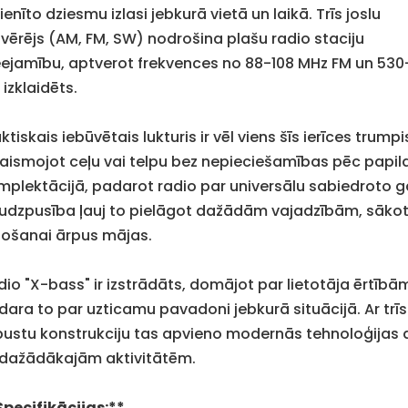
ienīto dziesmu izlasi jebkurā vietā un laikā. Trīs joslu
tvērējs (AM, FM, SW) nodrošina plašu radio staciju
eejamību, aptverot frekvences no 88-108 MHz FM un 530-
 izklaidēts.
ktiskais iebūvētais lukturis ir vēl viens šīs ierīces tr
gaismojot ceļu vai telpu bez nepieciešamības pēc papild
mplektācijā, padarot radio par universālu sabiedroto g
udzpusība ļauj to pielāgot dažādām vajadzībām, sākot 
etošanai ārpus mājas.
dio "X-bass" ir izstrādāts, domājot par lietotāja ērtībā
dara to par uzticamu pavadoni jebkurā situācijā. Ar tr
bustu konstrukciju tas apvieno modernās tehnoloģijas a
sdažādākajām aktivitātēm.
Specifikācijas:**