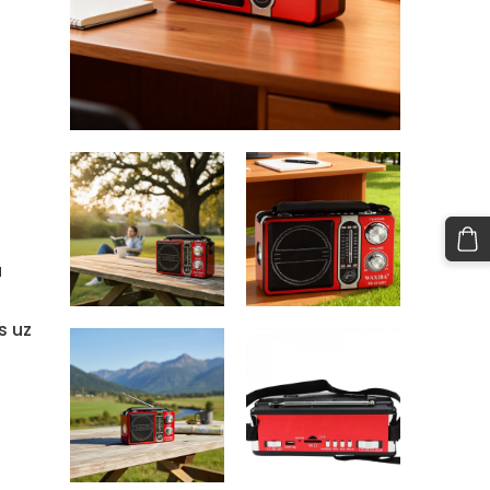
n
a
s uz