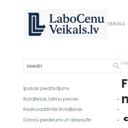
VEIKALS
Vei
F
Īpašais piedāvājums
m
Rotaļlietas, bērnu preces
›
Radiovadāmās Rotaļlietas
›
€
Datoru piederumi un aksesuāri
›