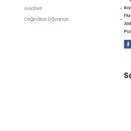
Ra
Gadžeti
›
FM
Oriģinālas Dāvanas
›
AM
Por
S