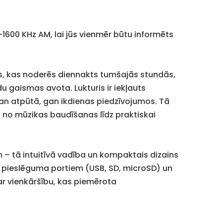
1600 KHz AM, lai jūs vienmēr būtu informēts
umpis, kas noderēs diennakts tumšajās stundās,
u gaismas avota. Lukturis ir iekļauts
an atpūtā, gan ikdienas piedzīvojumos. Tā
no mūzikas baudīšanas līdz praktiskai
m – tā intuitīvā vadība un kompaktais dizains
īs pieslēguma portiem (USB, SD, microSD) un
r vienkāršību, kas piemērota