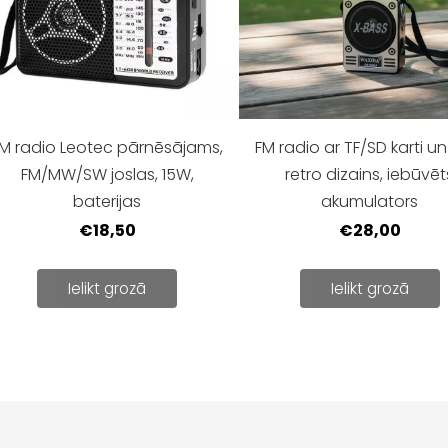
M radio Leotec pārnēsājams,
FM radio ar TF/SD karti un
FM/MW/SW joslas, 15W,
retro dizains, iebūvēt
baterijas
akumulators
€18,50
€28,00
Ielikt grozā
Ielikt grozā