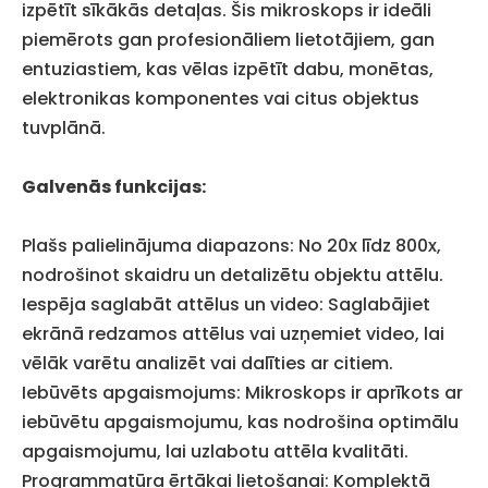
izpētīt sīkākās detaļas. Šis mikroskops ir ideāli
piemērots gan profesionāliem lietotājiem, gan
entuziastiem, kas vēlas izpētīt dabu, monētas,
elektronikas komponentes vai citus objektus
tuvplānā.
Galvenās funkcijas:
Plašs palielinājuma diapazons: No 20x līdz 800x,
nodrošinot skaidru un detalizētu objektu attēlu.
Iespēja saglabāt attēlus un video: Saglabājiet
ekrānā redzamos attēlus vai uzņemiet video, lai
vēlāk varētu analizēt vai dalīties ar citiem.
Iebūvēts apgaismojums: Mikroskops ir aprīkots ar
iebūvētu apgaismojumu, kas nodrošina optimālu
apgaismojumu, lai uzlabotu attēla kvalitāti.
Programmatūra ērtākai lietošanai: Komplektā