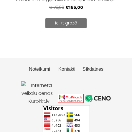
€155,00
€178,00
Ielikt grozā
Noteikumi
Kontakti
Sīkdatnes