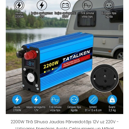
2200W Tīrā Sīnusa Jaudas Pārveidotājs 12V uz 220V -
Uzticams Enerģijas Avots Ceļojumiem un Mājai!