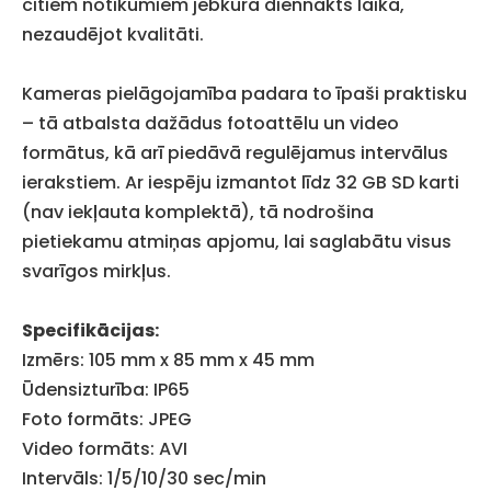
citiem notikumiem jebkurā diennakts laikā,
nezaudējot kvalitāti.
Kameras pielāgojamība padara to īpaši praktisku
– tā atbalsta dažādus fotoattēlu un video
formātus, kā arī piedāvā regulējamus intervālus
ierakstiem. Ar iespēju izmantot līdz 32 GB SD karti
(nav iekļauta komplektā), tā nodrošina
pietiekamu atmiņas apjomu, lai saglabātu visus
svarīgos mirkļus.
Specifikācijas:
Izmērs: 105 mm x 85 mm x 45 mm
Ūdensizturība: IP65
Foto formāts: JPEG
Video formāts: AVI
Intervāls: 1/5/10/30 sec/min