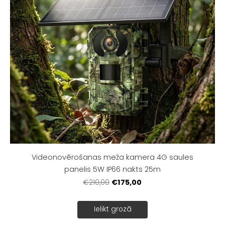
Videonovērošanas meža kamera 4G saules
panelis 5W IP66 nakts 25m
€175,00
€210,00
Ielikt grozā