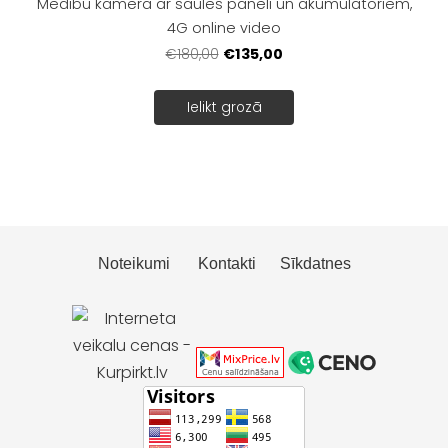
Medību kamera ar saules paneli un akumulatoriem,
4G online video
€135,00
€180,00
Ielikt grozā
Noteikumi
Kontakti
Sīkdatnes