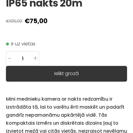
IP65 nakts 20m
€75,00
€105,00
Ir uz vietas
-
+
Ielikt grozā
Mini mednieku kamera ar nakts redzamību ir
izstrādāta tā, lai to varētu ērti maskēt un padarīt
gandrīz nepamanāmu apkārtējā vidē. Tās
kompaktais izmērs un diskrētais dizains ļauj to
izvietot mežā vai citās vietās, neizraisot nevēlamu