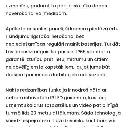
uzmanību, padarot to par lielisku rīku dabas
novērošanai vai medībām.
Aprīkota ar saules paneli, šī kamera piedāvā ērtu
risinājumu ilgstošai lietošanai bez
nepieciešamības regulāri mainīt baterijas. Turklāt
tās ūdensizturīgais korpuss ar IP65 standartu
garantē izturību pret lietu, mitrumu un citiem
nelabvēlīgiem laikapstākļiem, ļaujot jums būt
drošiem par ierīces darbību jebkurā sezonā.
Nakts redzamības funkcija ir nodrošināta ar
četrām iebūvētām IR LED gaismām, kas ļauj
uzņemt skaidrus fotoattēlus un video pat pilnīgā
tumsā līdz 20 metru attālumam. Šāda tehnoloģija
sniedz iespēju sekot līdzi dzīvnieku kustībām vai