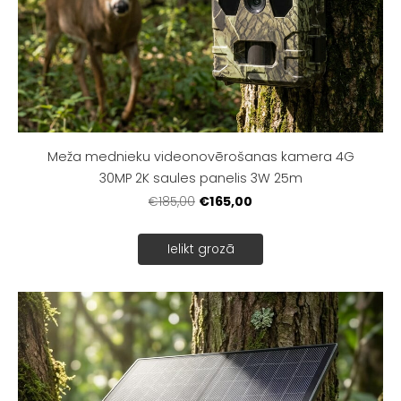
Meža mednieku videonovērošanas kamera 4G
30MP 2K saules panelis 3W 25m
€165,00
€185,00
Ielikt grozā