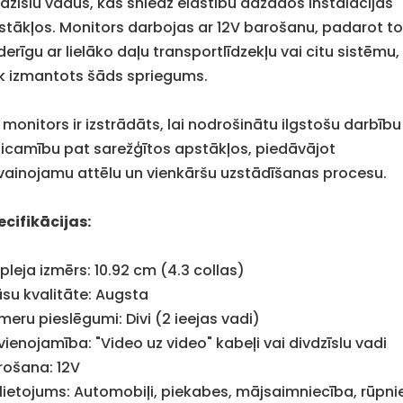
vdzīslu vadus, kas sniedz elastību dažādos instalācijas
stākļos. Monitors darbojas ar 12V barošanu, padarot t
erīgu ar lielāko daļu transportlīdzekļu vai citu sistēmu,
ek izmantots šāds spriegums.
 monitors ir izstrādāts, lai nodrošinātu ilgstošu darbību
ticamību pat sarežģītos apstākļos, piedāvājot
vainojamu attēlu un vienkāršu uzstādīšanas procesu.
ecifikācijas:
pleja izmērs: 10.92 cm (4.3 collas)
āsu kvalitāte: Augsta
meru pieslēgumi: Divi (2 ieejas vadi)
vienojamība: "Video uz video" kabeļi vai divdzīslu vadi
rošana: 12V
elietojums: Automobiļi, piekabes, mājsaimniecība, rūpni