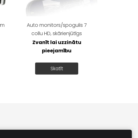
ām
Auto monitors/spogulis 7
collu HD, skārienjūtīgs
Zvanīt lai uzzinātu
pieejamību
Skatīt