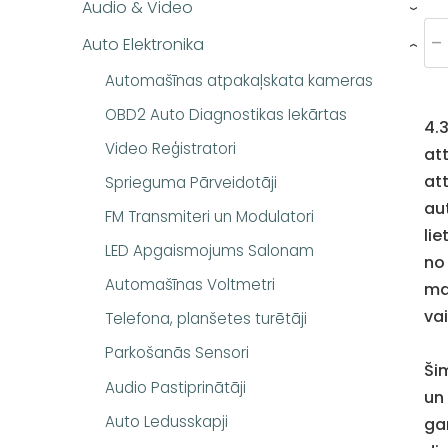
Audio & Video
›
-
Auto Elektronika
›
Automašīnas atpakaļskata kameras
OBD2 Auto Diagnostikas Iekārtas
4.
Video Reģistratori
att
att
Sprieguma Pārveidotāji
au
FM Transmiteri un Modulatori
li
LED Apgaismojums Salonam
no
Automašīnas Voltmetri
ma
vai
Telefona, planšetes turētāji
Parkošanās Sensori
Ši
Audio Pastiprinātāji
un
Auto Ledusskapji
ga