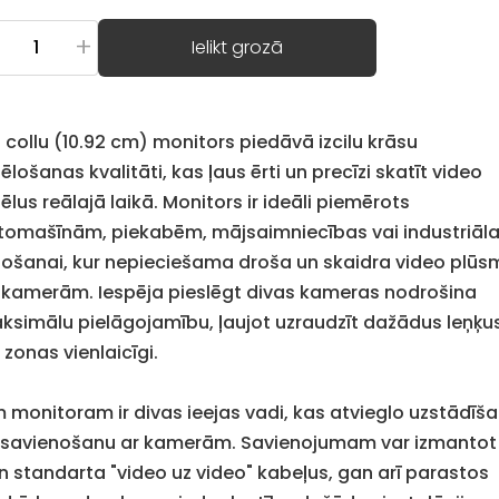
+
Ielikt grozā
3 collu (10.92 cm) monitors piedāvā izcilu krāsu
ēlošanas kvalitāti, kas ļaus ērti un precīzi skatīt video
ēlus reālajā laikā. Monitors ir ideāli piemērots
tomašīnām, piekabēm, mājsaimniecības vai industriāla
etošanai, kur nepieciešama droša un skaidra video plū
 kamerām. Iespēja pieslēgt divas kameras nodrošina
ksimālu pielāgojamību, ļaujot uzraudzīt dažādus leņķu
 zonas vienlaicīgi.
m monitoram ir divas ieejas vadi, kas atvieglo uzstādīš
 savienošanu ar kamerām. Savienojumam var izmantot
n standarta "video uz video" kabeļus, gan arī parastos