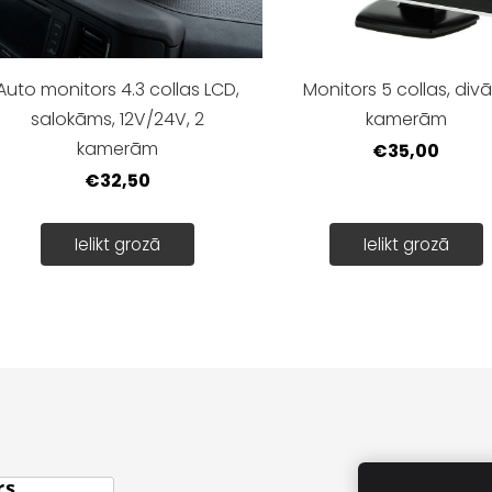
Auto monitors 4.3 collas LCD,
Monitors 5 collas, div
salokāms, 12V/24V, 2
kamerām
kamerām
€35,00
€32,50
Ielikt grozā
Ielikt grozā