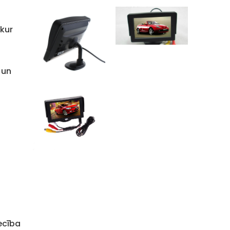
o
 kur
 un
ecība