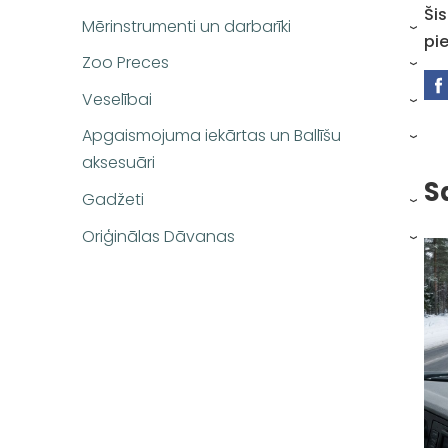
Ši
Mērinstrumenti un darbarīki
›
pi
Zoo Preces
›
Veselībai
›
Apgaismojuma iekārtas un Ballīšu
›
aksesuāri
S
Gadžeti
›
Oriģinālas Dāvanas
›