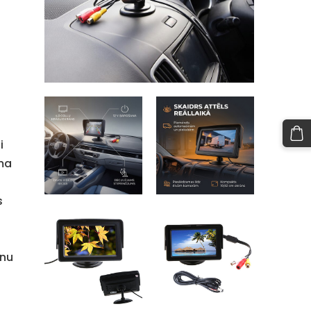
i
sma
s
anu