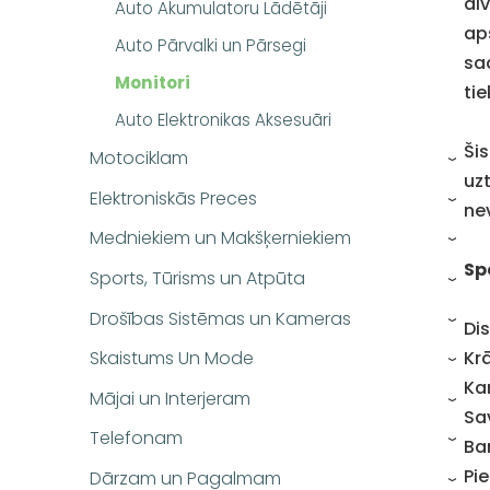
di
Auto Akumulatoru Lādētāji
ap
Auto Pārvalki un Pārsegi
sad
Monitori
ti
Auto Elektronikas Aksesuāri
Šis
Motociklam
›
uz
Elektroniskās Preces
›
ne
Medniekiem un Makšķerniekiem
›
Sp
Sports, Tūrisms un Atpūta
›
Drošības Sistēmas un Kameras
›
Dis
Skaistums Un Mode
Kr
›
Ka
Mājai un Interjeram
›
Sa
Telefonam
Ba
›
Pi
Dārzam un Pagalmam
›