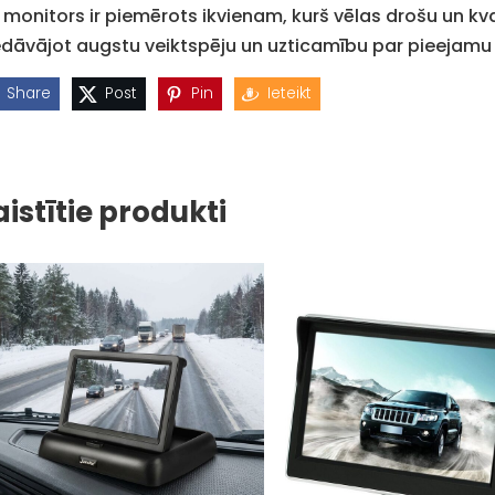
s monitors ir piemērots ikvienam, kurš vēlas drošu un k
edāvājot augstu veiktspēju un uzticamību par pieejamu
Share
Post
Pin
Ieteikt
aistītie produkti