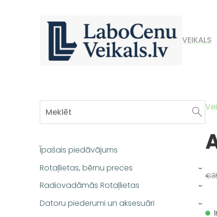
VEIKALS
Vei
A
Īpašais piedāvājums
Rotaļlietas, bērnu preces
›
€3
Radiovadāmās Rotaļlietas
›
Datoru piederumi un aksesuāri
›