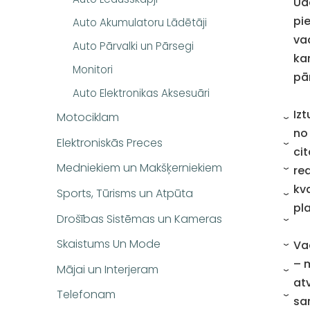
Ūd
pi
Auto Akumulatoru Lādētāji
va
Auto Pārvalki un Pārsegi
ka
Monitori
pā
Auto Elektronikas Aksesuāri
Iz
Motociklam
›
no
Elektroniskās Preces
›
ci
Medniekiem un Makšķerniekiem
re
›
kv
Sports, Tūrisms un Atpūta
›
pl
Drošības Sistēmas un Kameras
›
Skaistums Un Mode
Va
›
– 
Mājai un Interjeram
›
at
Telefonam
›
sa