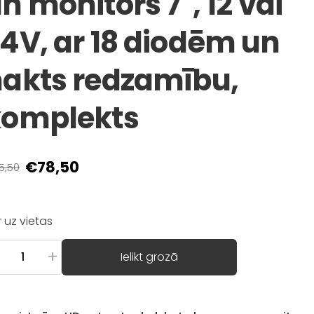
n monitors 7'', 12 vai
4V, ar 18 diodēm un
akts redzamību,
komplekts
€78,50
5,50
Ir uz vietas
+
Ielikt grozā