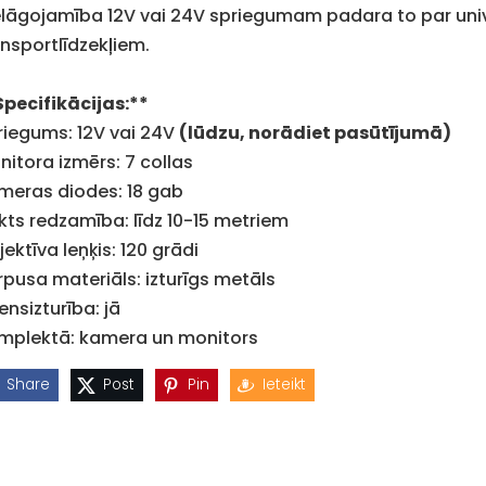
elāgojamība 12V vai 24V spriegumam padara to par uni
ansportlīdzekļiem.
Specifikācijas:**
riegums: 12V vai 24V
(lūdzu, norādiet pasūtījumā)
nitora izmērs: 7 collas
meras diodes: 18 gab
kts redzamība: līdz 10-15 metriem
ektīva leņķis: 120 grādi
rpusa materiāls: izturīgs metāls
ensizturība: jā
mplektā: kamera un monitors
Share
Post
Pin
Ieteikt