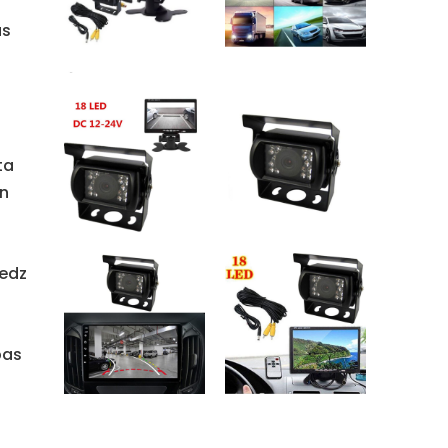
as
ta
un
iedz
bas
,