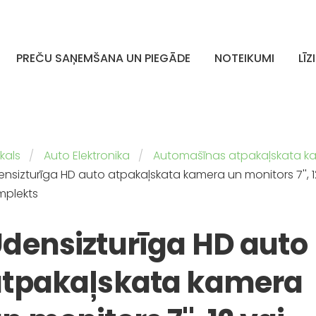
PREČU SAŅEMŠANA UN PIEGĀDE
NOTEIKUMI
LĪZ
kals
Auto Elektronika
Automašīnas atpakaļskata k
nsizturīga HD auto atpakaļskata kamera un monitors 7'', 1
mplekts
densizturīga HD auto
atpakaļskata kamera