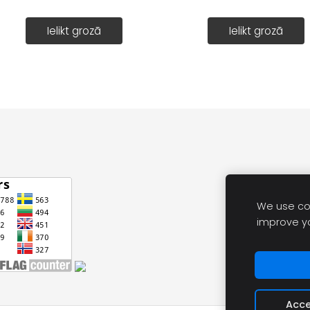
Ielikt grozā
Ielikt grozā
We use coo
improve y
Acce