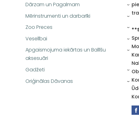
Dārzam un Pagalmam
pi
›
tr
Mērinstrumenti un darbarīki
›
Zoo Preces
**
›
Sp
Veselībai
›
Mo
Apgaismojuma iekārtas un Ballīšu
›
Ka
aksesuāri
Na
Gadžeti
Obj
›
Ko
Oriģinālas Dāvanas
›
Ūd
Ko