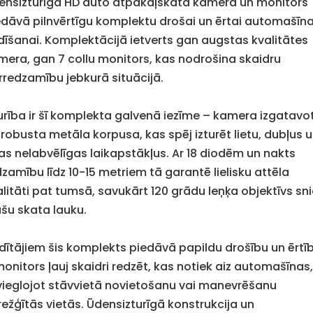
ensizturīga HD auto atpakaļskata kamera un monitors
edāvā pilnvērtīgu komplektu drošai un ērtai automašīn
dīšanai. Komplektācijā ietverts gan augstas kvalitātes
mera, gan 7 collu monitors, kas nodrošina skaidru
rredzamību jebkurā situācijā.
turība ir šī komplekta galvenā iezīme – kamera izgatavo
 robusta metāla korpusa, kas spēj izturēt lietu, dubļus 
tas nelabvēlīgas laikapstākļus. Ar 18 diodēm un nakts
dzamību līdz 10-15 metriem tā garantē lielisku attēla
alitāti pat tumsā, savukārt 120 grādu leņķa objektīvs sn
ašu skata lauku.
dītājiem šis komplekts piedāvā papildu drošību un ērtī
monitors ļauj skaidri redzēt, kas notiek aiz automašīnas
vieglojot stāvvietā novietošanu vai manevrēšanu
režģītās vietās. Ūdensizturīgā konstrukcija un