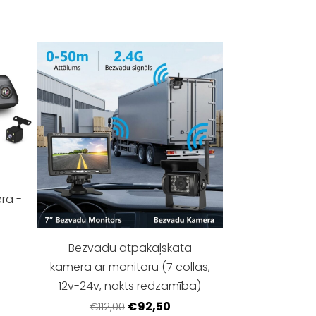
ra -
Bezvadu atpakaļskata
kamera ar monitoru (7 collas,
12v-24v, nakts redzamība)
€92,50
€112,00