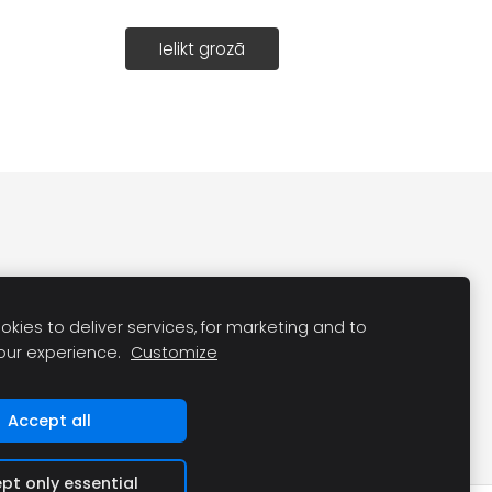
Ielikt grozā
kies to deliver services, for marketing and to
our experience.
Customize
Accept all
pt only essential