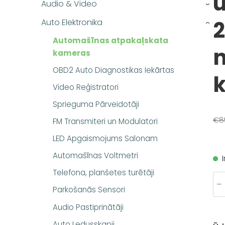
u
Audio & Video
›
2
Auto Elektronika
›
Automašīnas atpakaļskata
n
kameras
OBD2 Auto Diagnostikas Iekārtas
Video Reģistratori
Sprieguma Pārveidotāji
€8
FM Transmiteri un Modulatori
LED Apgaismojums Salonam
Automašīnas Voltmetri
Telefona, planšetes turētāji
-
Parkošanās Sensori
Audio Pastiprinātāji
Auto Ledusskapji