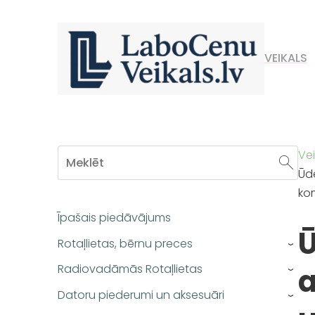
VEIKALS
Vei
Ūde
ko
Īpašais piedāvājums
Ū
Rotaļlietas, bērnu preces
›
Radiovadāmās Rotaļlietas
›
Datoru piederumi un aksesuāri
›