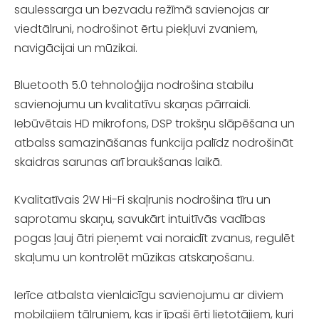
saulessarga un bezvadu režīmā savienojas ar
viedtālruni, nodrošinot ērtu piekļuvi zvaniem,
navigācijai un mūzikai.
Bluetooth 5.0 tehnoloģija nodrošina stabilu
savienojumu un kvalitatīvu skaņas pārraidi.
Iebūvētais HD mikrofons, DSP trokšņu slāpēšana un
atbalss samazināšanas funkcija palīdz nodrošināt
skaidras sarunas arī braukšanas laikā.
Kvalitatīvais 2W Hi-Fi skaļrunis nodrošina tīru un
saprotamu skaņu, savukārt intuitīvās vadības
pogas ļauj ātri pieņemt vai noraidīt zvanus, regulēt
skaļumu un kontrolēt mūzikas atskaņošanu.
Ierīce atbalsta vienlaicīgu savienojumu ar diviem
mobilajiem tālruņiem, kas ir īpaši ērti lietotājiem, kuri