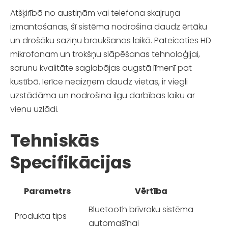
Atšķirībā no austiņām vai telefona skaļruņa
izmantošanas, šī sistēma nodrošina daudz ērtāku
un drošāku saziņu braukšanas laikā. Pateicoties HD
mikrofonam un trokšņu slāpēšanas tehnoloģijai,
sarunu kvalitāte saglabājas augstā līmenī pat
kustībā. Ierīce neaizņem daudz vietas, ir viegli
uzstādāma un nodrošina ilgu darbības laiku ar
vienu uzlādi.
Tehniskās
Specifikācijas
Parametrs
Vērtība
Bluetooth brīvroku sistēma
Produkta tips
automašīnai