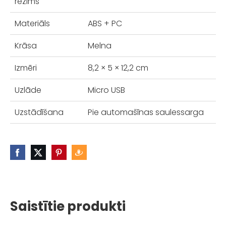
režīms
Materiāls
ABS + PC
Krāsa
Melna
Izmēri
8,2 × 5 × 12,2 cm
Uzlāde
Micro USB
Uzstādīšana
Pie automašīnas saulessarga
Saistītie produkti