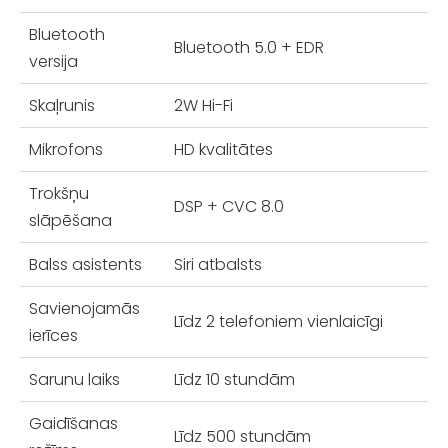
Bluetooth
Bluetooth 5.0 + EDR
versija
Skaļrunis
2W Hi-Fi
Mikrofons
HD kvalitātes
Trokšņu
DSP + CVC 8.0
slāpēšana
Balss asistents
Siri atbalsts
Savienojamās
Līdz 2 telefoniem vienlaicīgi
ierīces
Sarunu laiks
Līdz 10 stundām
Gaidīšanas
Līdz 500 stundām