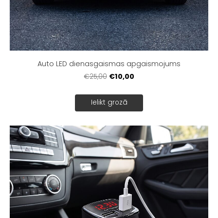
Auto LED dienasgaismas apgaismojums
€10,00
€25,00
Ielikt grozā