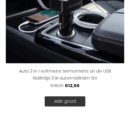
Auto 3 in 1 voltmetrs termometrs un div USB
lādētājs 3.1A automašīnām 12V
€12,00
€18,00
Ielikt grozā