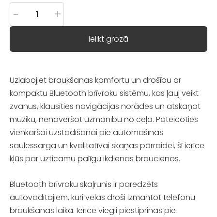
-
+
Ielikt grozā
Uzlabojiet braukšanas komfortu un drošību ar
kompaktu Bluetooth brīvroku sistēmu, kas ļauj veikt
zvanus, klausīties navigācijas norādes un atskaņot
mūziku, nenovēršot uzmanību no ceļa. Pateicoties
vienkāršai uzstādīšanai pie automašīnas
saulessarga un kvalitatīvai skaņas pārraidei, šī ierīce
kļūs par uzticamu palīgu ikdienas braucienos.
Bluetooth brīvroku skaļrunis ir paredzēts
autovadītājiem, kuri vēlas droši izmantot telefonu
braukšanas laikā. Ierīce viegli piestiprinās pie