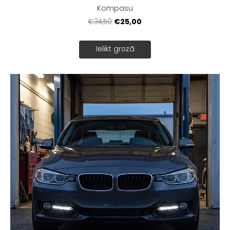
Kompasu
€25,00
€34,50
Ielikt grozā