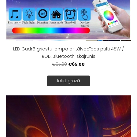
LED Gudrā griestu lampa ar tālvadības pulti 48W /
RGB, Bluetooth, skaļrunis
€65,00
€95,00
Ielikt grozā