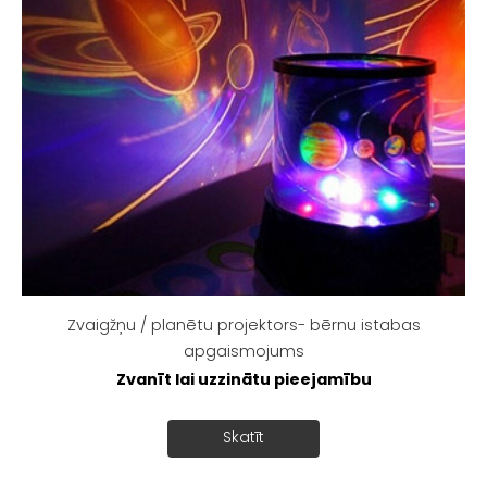
Zvaigžņu / planētu projektors- bērnu istabas
apgaismojums
Zvanīt lai uzzinātu pieejamību
Skatīt