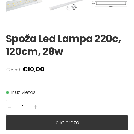
Spoža Led Lampa 220c,
120cm, 28w
€10,00
€18,50
Ir uz vietas
-
+
Ielikt grozā