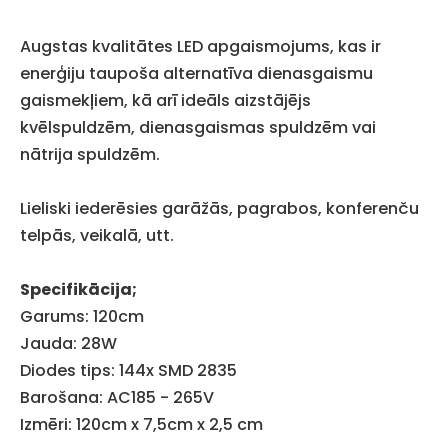
Augstas kvalitātes LED apgaismojums, kas ir
enerģiju taupoša alternatīva dienasgaismu
gaismekļiem, kā arī ideāls aizstājējs
kvēlspuldzēm, dienasgaismas spuldzēm vai
nātrija spuldzēm.
Lieliski iederēsies garāžās, pagrabos, konferenču
telpās, veikalā, utt.
Specifikācija;
Garums: 120cm
Jauda: 28W
Diodes tips: 144x SMD 2835
Barošana: AC185 - 265V
Izmēri: 120cm x 7,5cm x 2,5 cm