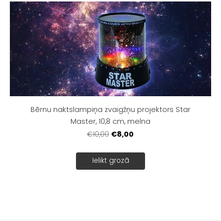
Bērnu naktslampiņa zvaigžņu projektors Star
Master, 10,8 cm, melna
€8,00
€10,00
Ielikt grozā